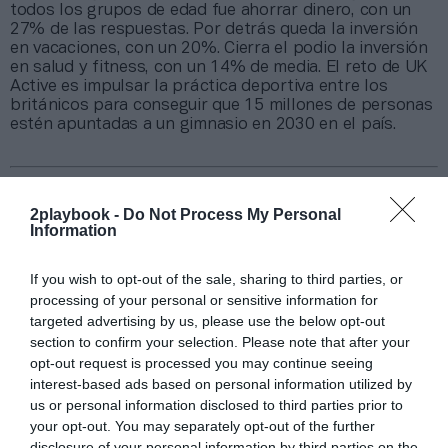
todos los grupos de edad fue ahorrar dinero, con un
27% de las respuestas. Por detrás queda la inversión
en vacaciones, con un 20%. Cierra el podio la inversión
en salud y fitness, con un 14% de media. El reto de UK
Active es impulsar la práctica deportiva entre los
británicos para conseguir que 15 millones de personas
estén apuntadas a un gimnasio en 2030 en el país.
Sobre Intelligence 2P
Intelligence 2P
es la unidad de estrategia e
2playbook -
Do Not Process My Personal
inteligencia de mercado de 2Playbook, cuya plataforma
Information
de datos monitoriza en tiempo real el negocio de más
de una treintena de gestoras de instalaciones
If you wish to opt-out of the sale, sharing to third parties, or
deportivas y un mapa con más de 7.000 centros
processing of your personal or sensitive information for
deportivos indexados. Si quieres más información,
targeted advertising by us, please use the below opt-out
contacta con nosotros a través de
section to confirm your selection. Please note that after your
intelligence@2playbook.com
.
opt-out request is processed you may continue seeing
interest-based ads based on personal information utilized by
Añadir
2Playbook
como fuente preferida de Google
us or personal information disclosed to third parties prior to
de forma gratuita
your opt-out. You may separately opt-out of the further
Mantente informado con las últimas noticias de actualidad.
ACTIVAR AHORA
disclosure of your personal information by third parties on the