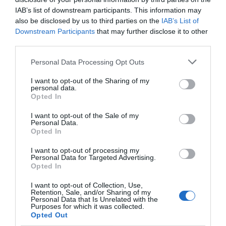
IAB’s list of downstream participants. This information may
also be disclosed by us to third parties on the
IAB’s List of
Downstream Participants
that may further disclose it to other
Compartir
third parties.
Imprimir
Personal Data Processing Opt Outs
I want to opt-out of the Sharing of my
Índex
2P
personal data.
Opted In
Salud y deporte
I want to opt-out of the Sale of my
Personal Data.
Opted In
I want to opt-out of processing my
Publicidad
Personal Data for Targeted Advertising.
Opted In
I want to opt-out of Collection, Use,
2P
2Playbook Club
Retention, Sale, and/or Sharing of my
Personal Data that Is Unrelated with the
Purposes for which it was collected.
Opted Out