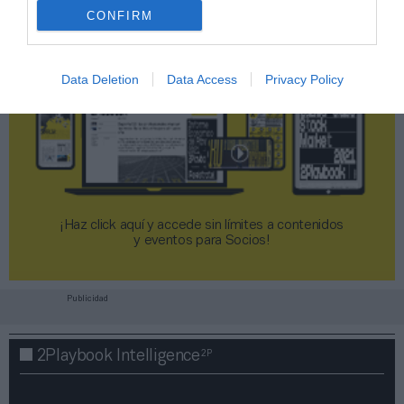
CONFIRM
Data Deletion
Data Access
Privacy Policy
¡Haz click aquí y accede sin límites a contenidos
y eventos para Socios!​​​​​​​
Publicidad
2P
2Playbook Intelligence