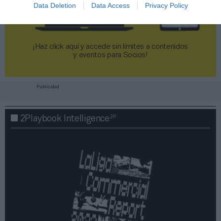
Data Deletion
Data Access
Privacy Policy
¡Haz click aquí y accede sin límites a contenidos
y eventos para Socios!​​​​​​​
Publicidad
2P
2Playbook Intelligence