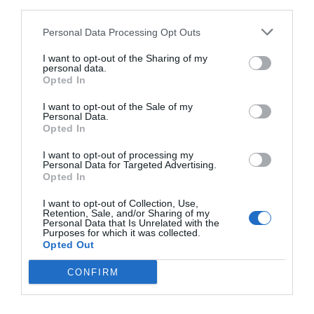
third parties.
VivaGym
Personal Data Processing Opt Outs
Enjoy Wellness
I want to opt-out of the Sharing of my
personal data.
Opted In
I want to opt-out of the Sale of my
Publicidad
Personal Data.
Opted In
2P
2Playbook Club
I want to opt-out of processing my
Personal Data for Targeted Advertising.
Opted In
I want to opt-out of Collection, Use,
Retention, Sale, and/or Sharing of my
Personal Data that Is Unrelated with the
Purposes for which it was collected.
Opted Out
CONFIRM