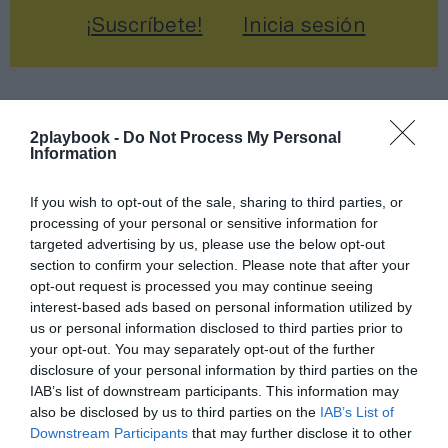
¡Suscríbete!
Inicia sesión
Compartir
2playbook -
Do Not Process My Personal
Information
Imprimir
If you wish to opt-out of the sale, sharing to third parties, or
processing of your personal or sensitive information for
Índex
2P
targeted advertising by us, please use the below opt-out
section to confirm your selection. Please note that after your
Basic-Fit
opt-out request is processed you may continue seeing
interest-based ads based on personal information utilized by
Synergym
us or personal information disclosed to third parties prior to
your opt-out. You may separately opt-out of the further
disclosure of your personal information by third parties on the
Fitness Park
IAB’s list of downstream participants. This information may
also be disclosed by us to third parties on the
IAB’s List of
Brooklyn Fitboxing
Downstream Participants
that may further disclose it to other