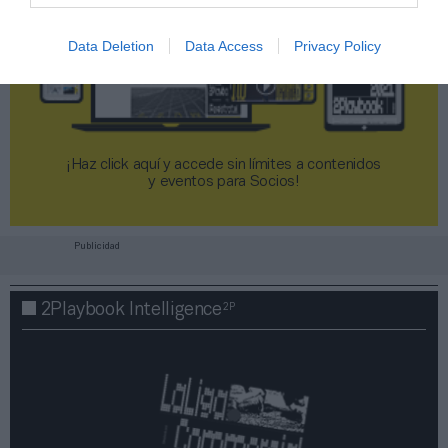
Data Deletion
Data Access
Privacy Policy
¡Haz click aquí y accede sin límites a contenidos
y eventos para Socios!​​​​​​​
Publicidad
2P
2Playbook Intelligence