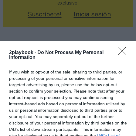
exclusivo!
¡Suscríbete!
Inicia sesión
Compartir
2playbook -
Do Not Process My Personal
Information
Imprimir
If you wish to opt-out of the sale, sharing to third parties, or
Índex
2P
processing of your personal or sensitive information for
targeted advertising by us, please use the below opt-out
Altafit
section to confirm your selection. Please note that after your
opt-out request is processed you may continue seeing
interest-based ads based on personal information utilized by
McFIT
us or personal information disclosed to third parties prior to
your opt-out. You may separately opt-out of the further
VivaGym
disclosure of your personal information by third parties on the
IAB’s list of downstream participants. This information may
DreamFit
also be disclosed by us to third parties on the
IAB’s List of