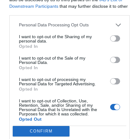
Downstream Participants
that may further disclose it to other
third parties.
FitUp
Personal Data Processing Opt Outs
Synergym
I want to opt-out of the Sharing of my
personal data.
Basic-Fit
Opted In
I want to opt-out of the Sale of my
Personal Data.
Opted In
Publicidad
I want to opt-out of processing my
Personal Data for Targeted Advertising.
2P
2Playbook Club
Opted In
I want to opt-out of Collection, Use,
Retention, Sale, and/or Sharing of my
Personal Data that Is Unrelated with the
Purposes for which it was collected.
Opted Out
CONFIRM