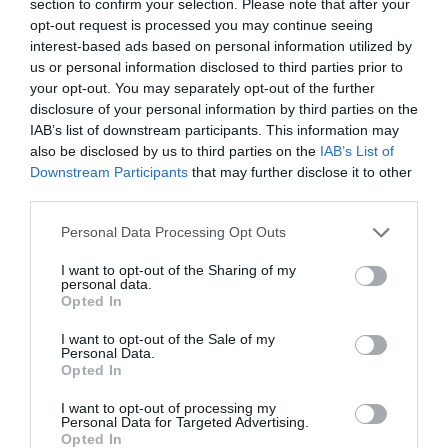
section to confirm your selection. Please note that after your
La plataforma incluye un geolocalizador con más de
opt-out request is processed you may continue seeing
14.500 centros deportivos en España, Portugal, Italia y
interest-based ads based on personal information utilized by
Francia, categorizados por cadena, ubicación, segmento
us or personal information disclosed to third parties prior to
de negocio, servicios y precios. Si quieres más
your opt-out. You may separately opt-out of the further
información, contacta con nosotros en
disclosure of your personal information by third parties on the
intelligence@2playbook.com
.
IAB’s list of downstream participants. This information may
also be disclosed by us to third parties on the
IAB’s List of
Añadir
2Playbook
como fuente preferida de Google
Downstream Participants
that may further disclose it to other
de forma gratuita
third parties.
Mantente informado con las últimas noticias de actualidad.
ACTIVAR AHORA
Personal Data Processing Opt Outs
I want to opt-out of the Sharing of my
personal data.
Compartir
Opted In
Imprimir
I want to opt-out of the Sale of my
Personal Data.
Opted In
Índex
2P
I want to opt-out of processing my
Personal Data for Targeted Advertising.
Opted In
Inversión pública