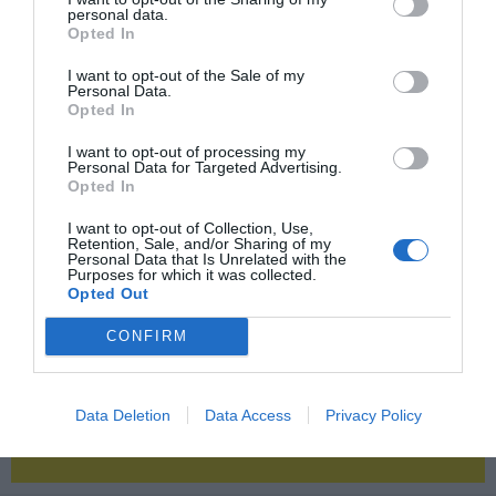
personal data.
Opted In
2P
2Playbook Club
I want to opt-out of the Sale of my
Personal Data.
Opted In
I want to opt-out of processing my
Personal Data for Targeted Advertising.
Opted In
I want to opt-out of Collection, Use,
Retention, Sale, and/or Sharing of my
Personal Data that Is Unrelated with the
Purposes for which it was collected.
Opted Out
CONFIRM
Data Deletion
Data Access
Privacy Policy
¡Haz click aquí y accede sin límites a contenidos
y eventos para Socios!​​​​​​​