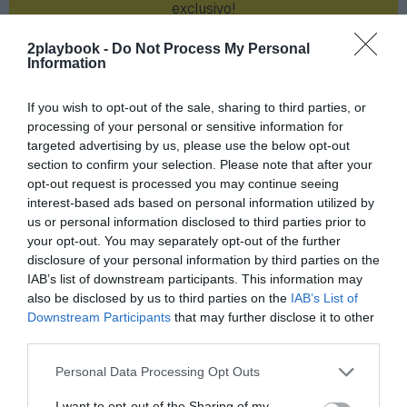
exclusivo!
¡Suscríbete!
Inicia sesión
2playbook -
Do Not Process My Personal
Information
If you wish to opt-out of the sale, sharing to third parties, or
processing of your personal or sensitive information for
Compartir
targeted advertising by us, please use the below opt-out
section to confirm your selection. Please note that after your
Imprimir
opt-out request is processed you may continue seeing
interest-based ads based on personal information utilized by
us or personal information disclosed to third parties prior to
Índex
2P
your opt-out. You may separately opt-out of the further
disclosure of your personal information by third parties on the
Forus
IAB’s list of downstream participants. This information may
also be disclosed by us to third parties on the
IAB’s List of
Sintagmia
Downstream Participants
that may further disclose it to other
third parties.
Personal Data Processing Opt Outs
Publicidad
I want to opt-out of the Sharing of my