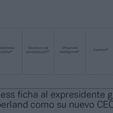
Biblioteca
Directorio de
2Playbook
2P
Eventos
2P
2P
2P
online
proveedores
Intelligence
ness ficha al expresidente 
berland como su nuevo CE