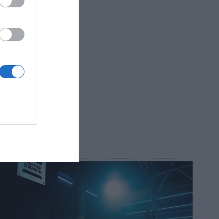
prendas
iones.
dejó en
nds.
R AHORA