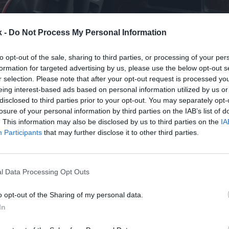
k -
Do Not Process My Personal Information
26 de julio de 2023
to opt-out of the sale, sharing to third parties, or processing of your per
formation for targeted advertising by us, please use the below opt-out s
r selection. Please note that after your opt-out request is processed y
Guardar
Me gusta
eing interest-based ads based on personal information utilized by us or
disclosed to third parties prior to your opt-out. You may separately opt-
losure of your personal information by third parties on the IAB’s list of
tes en la cúpula de uno de los principales fabrican
. This information may also be disclosed by us to third parties on the
IA
ntrenamiento.
Life Fitness ha anunciado el fichaje 
Participants
that may further disclose it to other third parties.
lobal de Timberland, Jim Pisani, que ocupará el ca
egado
y tomará el relevo de Paul Stoneham. La llegad
uce apenas dos años después de que Stoneham llega
imo pasará a ejercer como asesor principal del conse
l Data Processing Opt Outs
n, según ha anunciado la compañía en un comunica
o opt-out of the Sharing of my personal data.
e más de tres décadas de experiencia ocupando dis
In
ponsabilidad en departamentos de marketing y mar
pañías como The Kraft Heinz y PepsiCo antes de lle