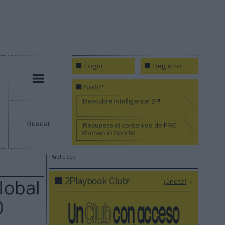
Login
Registro
Menú
2P
Push
¡Descubre Intelligence 2P!
Buscar
¡Recupera el contenido de PRO
Women in Sports!
Publicidad
2P
2Playbook Club
¡Únete!
global
O