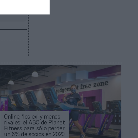
R AHORA
Online, ‘los ex’ y menos
rivales: el ABC de Planet
Fitness para sólo perder
un 6% de socios en 2020