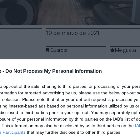
10 de marzo de 2021
Guardar
Me gusta
ntegra la tecnología MyZone en sus máquinas de ca
k -
Do Not Process My Personal Information
adounidense de equipamiento para entrenar ha inco
os de frecuencia cardíaca en las máquinas conectada
to opt-out of the sale, sharing to third parties, or processing of your per
 incluidas las bicicletas Cybex. De esta forma, las 
formation for targeted advertising by us, please use the below opt-out s
datos de los usuarios en tiempo real en el mismo fo
r selection. Please note that after your opt-out request is processed y
one.
eing interest-based ads based on personal information utilized by us or
disclosed to third parties prior to your opt-out. You may separately opt-
a integración, los usuarios de Myzone que emparej
losure of your personal information by third parties on the IAB’s list of
drán ver y hacer un seguimiento de su zona de color
. This information may also be disclosed by us to third parties on the
IA
díaca, porcentaje de su frecuencia cardíaca máxi
Participants
that may further disclose it to other third parties.
erzo Myzone (MEPs) y calorías quemadas directame