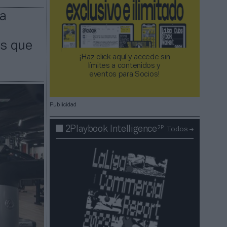
ra
os que
¡Haz click aquí y accede sin
límites a contenidos y
eventos para Socios!​​​​​​​
Publicidad
2P
2Playbook Intelligence
Todos