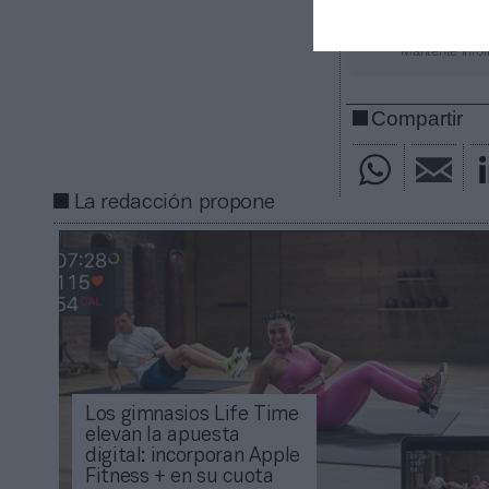
Añadir
2Pl
gratuita
Mantente infor
Compartir
La redacción propone
Los gimnasios Life Time
elevan la apuesta
digital: incorporan Apple
Fitness + en su cuota