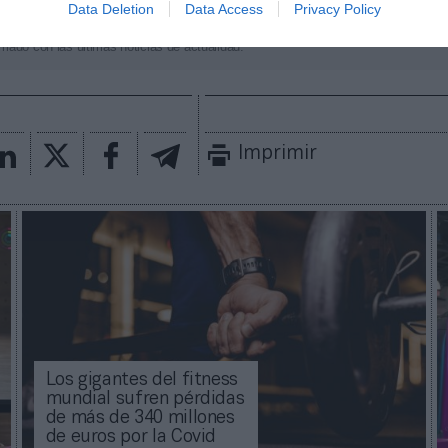
Data Deletion
Data Access
Privacy Policy
aybook
como fuente preferida de Google de forma
ACTIVA
mado con las últimas noticias de actualidad.
Imprimir
Los gigantes del fitness
mundial sufren pérdidas
de más de 340 millones
de euros por la Covid