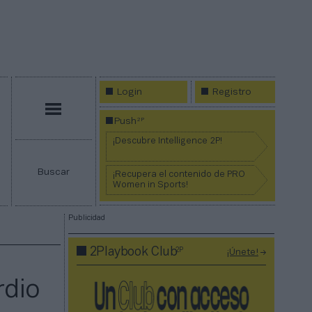
Login
Registro
Menú
2P
Push
¡Descubre Intelligence 2P!
Buscar
¡Recupera el contenido de PRO
Women in Sports!
Publicidad
2P
2Playbook Club
¡Únete!
rdio