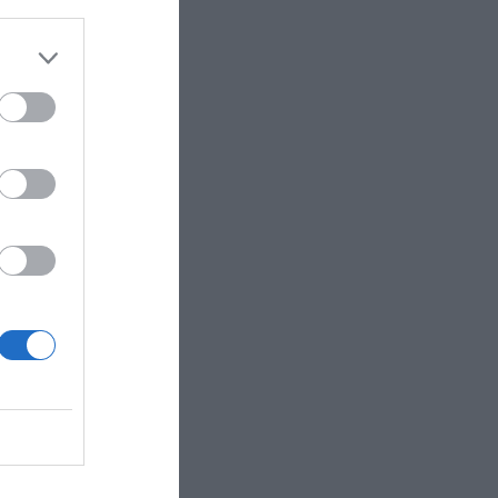
e la
s
ness del
 MEPs,
enamiento
.
ual de las
cia de
 global de
rta de
s de
yendo
 API
mentar el