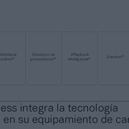
Biblioteca
Directorio de
2Playbook
2P
Eventos
2P
2P
2P
online
proveedores
Intelligence
ness integra la tecnología
en su equipamiento de ca