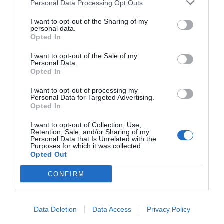
Personal Data Processing Opt Outs
Coo bocales estarán Alfonso Arroyo (GO fit), Álvaro
Gumuzio (Viding), Candelario Martín (Gimnasio Bahía),
I want to opt-out of the Sharing of my
Eduardo Méndez (presidente de la patronal gallega de
personal data.
gimnasios), Ignacio Triana (Forus), Juan del Río (Viva
Opted In
Gym), Javier Pellón (Metropolitan), Rafa Cecilio
(DreamFit) y Roberto Ramos (BeOne).
I want to opt-out of the Sale of my
Personal Data.
Opted In
Añadir
2Playbook
como fuente preferida de Google
de forma gratuita
I want to opt-out of processing my
Mantente informado con las últimas noticias de actualidad.
Personal Data for Targeted Advertising.
ACTIVAR AHORA
Opted In
I want to opt-out of Collection, Use,
Retention, Sale, and/or Sharing of my
Personal Data that Is Unrelated with the
Compartir
Purposes for which it was collected.
Opted Out
Imprimir
CONFIRM
Índex
2P
Data Deletion
Data Access
Privacy Policy
Fneid