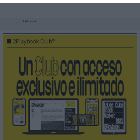
Publicidad
2P
2Playbook Club