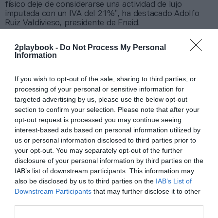
físico deje de considerarse una actividad de lujo
imputada con un IVA del 21%”, ha destacado Adolfo
Ruiz Valdivieso, presidente de Fneid.
El 44% de las empresas del sector están
2playbook -
Do Not Process My Personal
Information
en peligro de cierre, según Fneid
If you wish to opt-out of the sale, sharing to third parties, or
processing of your personal or sensitive information for
En España, el sector del fitness da trabajo a más
targeted advertising by us, please use the below opt-out
de 219.000 profesionales
en los más de 4.700 centros
deportivos que operan en el país, a los que
section to confirm your selection. Please note that after your
regularmente acudían más de 5,5 millones de personas
opt-out request is processed you may continue seeing
con anterioridad a la crisis sanitaria.
interest-based ads based on personal information utilized by
Durante el encuentro también se ha renovado la
us or personal information disclosed to third parties prior to
junta directiva, que ha pasado de seis a quince
your opt-out. You may separately opt-out of the further
miembros. La patronal seguirá estando presidida por
disclosure of your personal information by third parties on the
Adolfo Ruiz, acompañado de Isabel Vega (Marisma
IAB’s list of downstream participants. This information may
Wellness), Manel Martínez (Áccura) y Juan Carlos
also be disclosed by us to third parties on the
IAB’s List of
Gómez-Pantoja (Atalanta Sports Club) como
Downstream Participants
that may further disclose it to other
vicepresidentes.
third parties.
Como tesorero estará Aurelio Gómez (Paidesport
Center) y somo secretario José Antonio Sevilla (Altafit).