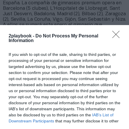
España. La compañía de gimnasios premium opera en
Barcelona (5 clubes), L’Hospitalet de Llobregat, Sant
Just Desvern, Badalona, Madrid (2), Bilbao (2), Zaragoza
(2), Sevilla, La Coruña, Vigo, Gijón, San Sebastián y Niza.
A ellos se sumará este enero el gimnasio que
Metropolitan integró a su red
y que
hasta hace unos
2playbook -
Do Not Process My Personal
meses ocupaba O2 Centro Wellness en el Centro
Information
Comercial Plenilunio de Madrid.
La cadena invertirá 3
millones de euros en el centro.
If you wish to opt-out of the sale, sharing to third parties, or
Añadir
2Playbook
como fuente preferida de Google
processing of your personal or sensitive information for
de forma gratuita
targeted advertising by us, please use the below opt-out
Mantente informado con las últimas noticias de actualidad.
section to confirm your selection. Please note that after your
ACTIVAR AHORA
opt-out request is processed you may continue seeing
interest-based ads based on personal information utilized by
us or personal information disclosed to third parties prior to
your opt-out. You may separately opt-out of the further
Compartir
disclosure of your personal information by third parties on the
IAB’s list of downstream participants. This information may
Imprimir
also be disclosed by us to third parties on the
IAB’s List of
Downstream Participants
that may further disclose it to other
Índex
2P
third parties.