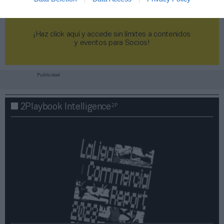
¡Haz click aquí y accede sin límites a contenidos
y eventos para Socios!​​​​​​​
Publicidad
2P
2Playbook Intelligence