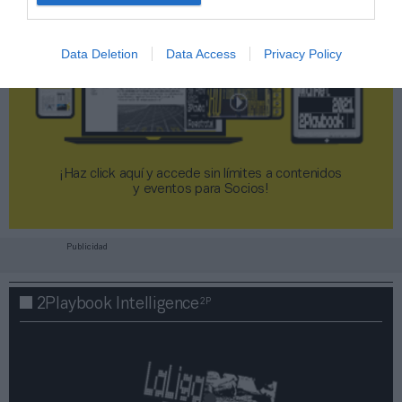
Data Deletion
Data Access
Privacy Policy
¡Haz click aquí y accede sin límites a contenidos
y eventos para Socios!​​​​​​​
Publicidad
2P
2Playbook Intelligence