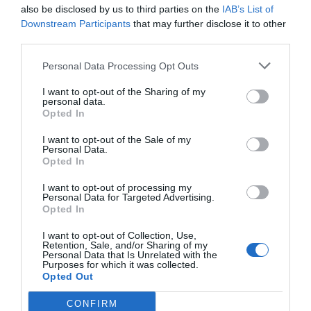
also be disclosed by us to third parties on the
IAB’s List of
Compartir
Downstream Participants
that may further disclose it to other
third parties.
Imprimir
Personal Data Processing Opt Outs
Índex
2P
I want to opt-out of the Sharing of my
personal data.
Opted In
Etenon Fitness
I want to opt-out of the Sale of my
Personal Data.
Opted In
Publicidad
I want to opt-out of processing my
Personal Data for Targeted Advertising.
Opted In
2P
2Playbook Club
I want to opt-out of Collection, Use,
Retention, Sale, and/or Sharing of my
Personal Data that Is Unrelated with the
Purposes for which it was collected.
Opted Out
CONFIRM