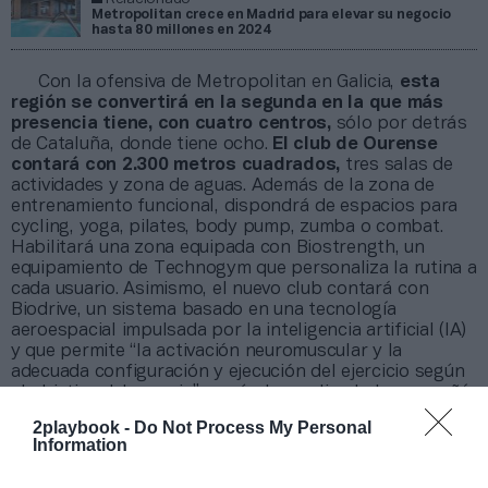
Metropolitan crece en Madrid para elevar su negocio
hasta 80 millones en 2024
Con la ofensiva de Metropolitan en Galicia,
esta
región se convertirá en la segunda en la que más
presencia tiene, con cuatro centros,
sólo por detrás
de Cataluña, donde tiene ocho.
El club de Ourense
contará con 2.300 metros cuadrados,
tres salas de
actividades y zona de aguas. Además de la zona de
entrenamiento funcional, dispondrá de espacios para
cycling, yoga, pilates, body pump, zumba o combat.
Habilitará una zona equipada con Biostrength, un
equipamiento de Technogym que personaliza la rutina a
cada usuario. Asimismo, el nuevo club contará con
Biodrive, un sistema basado en una tecnología
aeroespacial impulsada por la inteligencia artificial (IA)
y que permite “la activación neuromuscular y la
adecuada configuración y ejecución del ejercicio según
el objetivo del usuario”, según ha explicado la compañía
en un comunicado.
El centro también tendrá espacios
2playbook -
Do Not Process My Personal
de coworking.
Information
El objetivo de la cadena es
facturar 80 millones
de euros en 2024
, año en que ha puesto en marcha un