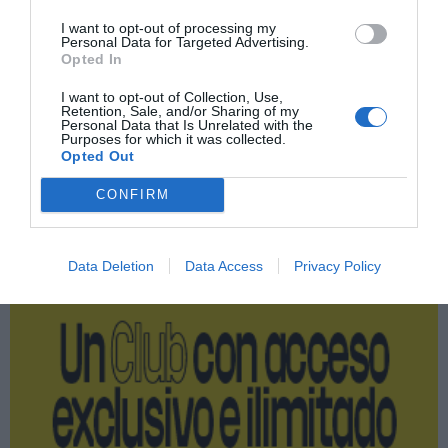
Imprimir
I want to opt-out of processing my
Personal Data for Targeted Advertising.
Opted In
Índex
2P
I want to opt-out of Collection, Use,
Retention, Sale, and/or Sharing of my
Personal Data that Is Unrelated with the
Metropolitan
Purposes for which it was collected.
Opted Out
CONFIRM
Publicidad
Data Deletion
Data Access
Privacy Policy
2P
2Playbook Club