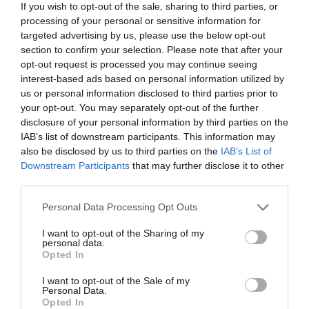
If you wish to opt-out of the sale, sharing to third parties, or
club en Madrid, en el antiguo O2 Centro Wellness de
processing of your personal or sensitive information for
Plenilunio, y en Sant Just Desvern (Barcelona).
targeted advertising by us, please use the below opt-out
section to confirm your selection. Please note that after your
opt-out request is processed you may continue seeing
Sobre 2Playbook Intelligence
interest-based ads based on personal information utilized by
2Playbook Intelligence
es la unidad de datos e
us or personal information disclosed to third parties prior to
inteligencia de mercado de 2Playbook, cuya plataforma
your opt-out. You may separately opt-out of the further
de datos monitoriza en tiempo real el negocio de más
de una treintena de gestoras de instalaciones
disclosure of your personal information by third parties on the
deportivas y un mapa con más de 4.000 centros
IAB’s list of downstream participants. This information may
deportivos indexados. Si quieres más información,
also be disclosed by us to third parties on the
IAB’s List of
contacta con nosotros a través de
Downstream Participants
that may further disclose it to other
intelligence@2playbook.com.
third parties.
Añadir
2Playbook
como fuente preferida de Google
Personal Data Processing Opt Outs
de forma gratuita
Mantente informado con las últimas noticias de actualidad.
I want to opt-out of the Sharing of my
personal data.
ACTIVAR AHORA
Opted In
I want to opt-out of the Sale of my
Personal Data.
Compartir
Opted In