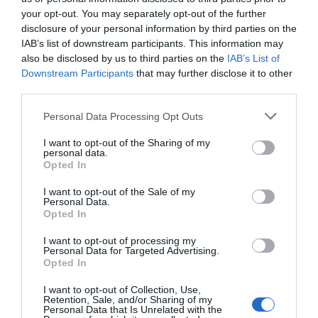
Hélder Ferreira, propietario de Fitness Up.
your opt-out. You may separately opt-out of the further
La cadena cuenta actualmente con más de 1.200
disclosure of your personal information by third parties on the
empleados entre los clubes abiertos y los que están en
IAB’s list of downstream participants. This information may
preventa. De cara al próximo año, planea aumentar esta
also be disclosed by us to third parties on the
IAB’s List of
cifra hasta los 2.000 trabajadores en total.
Downstream Participants
that may further disclose it to other
third parties.
Añadir
2Playbook
como fuente preferida de Google
de forma gratuita
Personal Data Processing Opt Outs
Mantente informado con las últimas noticias de actualidad.
ACTIVAR AHORA
I want to opt-out of the Sharing of my
personal data.
Opted In
I want to opt-out of the Sale of my
Compartir
Personal Data.
Opted In
Imprimir
I want to opt-out of processing my
Personal Data for Targeted Advertising.
Opted In
Publicidad
I want to opt-out of Collection, Use,
Retention, Sale, and/or Sharing of my
Personal Data that Is Unrelated with the
2P