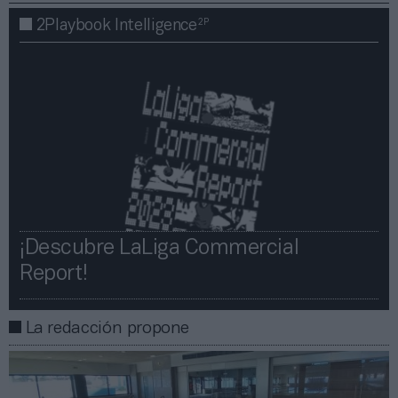
2P
2Playbook Intelligence
¡Descubre LaLiga Commercial
Report!​​
La redacción propone