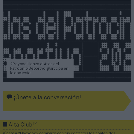
2Playbook lanza el Atlas del
Patrocinio Deportivo: ¡Participa en
la encuesta!
¡Únete a la conversación!
2P
Alta Club
¡Únete a 2Playbook y comparte con tus contactos los contenidos