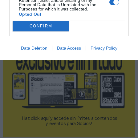
Retention, Sale, and/or Sharing of my
Personal Data that Is Unrelated with the
Purposes for which it was collected.
Opted Out
2P
2Playbook Club
CONFIRM
Data Deletion
Data Access
Privacy Policy
¡Haz click aquí y accede sin límites a contenidos
y eventos para Socios!​​​​​​​