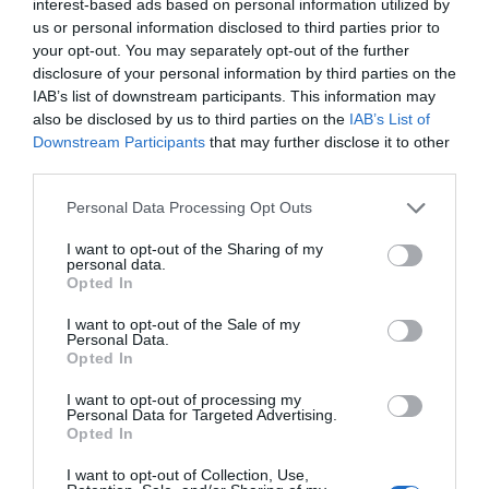
interest-based ads based on personal information utilized by
entrenamiento ha aumentado un 12% respecto al
us or personal information disclosed to third parties prior to
tercer trimestre de 2019
, antes de la Covid.
your opt-out. You may separately opt-out of the further
disclosure of your personal information by third parties on the
Añadir
2Playbook
como fuente preferida de Google
IAB’s list of downstream participants. This information may
de forma gratuita
also be disclosed by us to third parties on the
IAB’s List of
Mantente informado con las últimas noticias de actualidad.
Downstream Participants
that may further disclose it to other
ACTIVAR AHORA
third parties.
Personal Data Processing Opt Outs
Compartir
I want to opt-out of the Sharing of my
personal data.
Imprimir
Opted In
I want to opt-out of the Sale of my
Índex
2P
Personal Data.
Opted In
Sats
I want to opt-out of processing my
Personal Data for Targeted Advertising.
Opted In
I want to opt-out of Collection, Use,
Publicidad