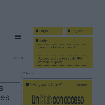
Login
Registro
Menú
2P
Push
¡Descubre Intelligence 2P!
Buscar
¡Recupera el contenido de PRO
Women in Sports!
Publicidad
2P
2Playbook Club
¡Únete!
s
nes