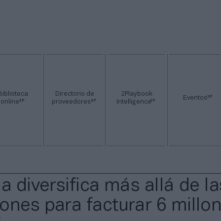
Biblioteca
Directorio de
2Playbook
2P
Eventos
2P
2P
2P
online
proveedores
Intelligence
a diversifica más allá de la
ones para facturar 6 millo