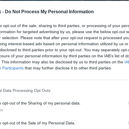
k -
Do Not Process My Personal Information
to opt-out of the sale, sharing to third parties, or processing of your per
formation for targeted advertising by us, please use the below opt-out s
r selection. Please note that after your opt-out request is processed y
25 de noviembre de 2025
eing interest-based ads based on personal information utilized by us or
disclosed to third parties prior to your opt-out. You may separately opt-
losure of your personal information by third parties on the IAB’s list of
Guardar
Me gusta
. This information may also be disclosed by us to third parties on the
IA
Participants
that may further disclose it to other third parties.
 diversifica más allá de los contratos públicos para 
stora canaria de instalaciones deportivas crecerá un
llones de euros en 2025, según avanza Jos&ea
l Data Processing Opt Outs
o opt-out of the Sharing of my personal data.
In
o opt-out of the Sale of my Personal Data.