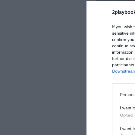
2playboo
If you wish 
sensitive in
confirm you
Roger Requena
continue se
information 
further disc
participants
Downstream 
Grupo Solventia
negocio. La ge
facturará 6 mi
Persona
I want t
Opted 
I want t