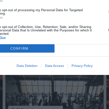
In
n no formas parte de 2Playbook Club
to opt-out of processing my Personal Data for Targeted
ing.
¡Hazte Socio para acceder a este contenido exclusivo!
In
¡Suscríbete!
Inicia sesión
o opt-out of Collection, Use, Retention, Sale, and/or Sharing
ersonal Data that Is Unrelated with the Purposes for which it
lected.
Out
CONFIRM
Imprimir
Data Deletion
Data Access
Privacy Policy