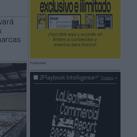
vará
s
¡Haz click aquí y accede sin
marcas
límites a contenidos y
eventos para Socios!​​​​​​​
Publicidad
2P
2Playbook Intelligence
Todos