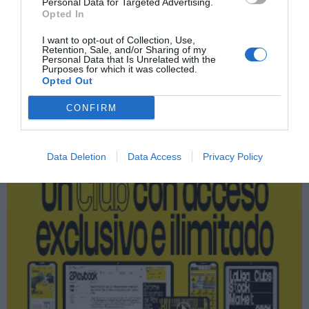
Índex
Personal Data for Targeted Advertising.
Opted In
Technogym
I want to opt-out of Collection, Use,
Retention, Sale, and/or Sharing of my
Personal Data that Is Unrelated with the
Purposes for which it was collected.
Opted Out
Publicidad
CONFIRM
2P
2Playbook Club
Data Deletion
Data Access
Privacy Policy