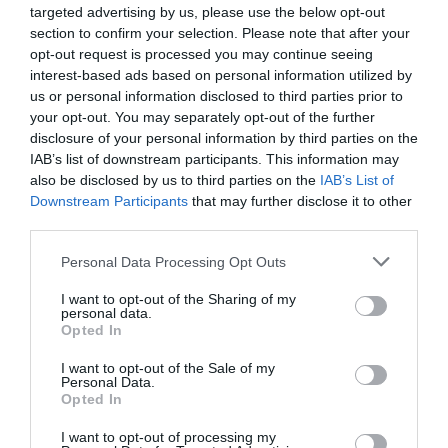
targeted advertising by us, please use the below opt-out
apps
de entrenamiento y monitorización de la actividad,
section to confirm your selection. Please note that after your
desde Strava a RunKeeper, hasta Polar, Apple o
opt-out request is processed you may continue seeing
Garmin. De este modo, todos los datos deportivos del
cliente podrán registrarse en una única
app
.
interest-based ads based on personal information utilized by
us or personal information disclosed to third parties prior to
La raíz de este sistema se remonta a 1996, cuando
Technogym decidió dejar de pensar únicamente en
your opt-out. You may separately opt-out of the further
clave equipamiento para pasara ser una empresa digital
disclosure of your personal information by third parties on the
que también desarrollara
software
ad hoc para sus
IAB’s list of downstream participants. This information may
productos.
also be disclosed by us to third parties on the
IAB’s List of
Downstream Participants
that may further disclose it to other
Añadir
2Playbook
como fuente preferida de Google
third parties.
de forma gratuita
Mantente informado con las últimas noticias de actualidad.
Personal Data Processing Opt Outs
ACTIVAR AHORA
I want to opt-out of the Sharing of my
personal data.
Opted In
Compartir
I want to opt-out of the Sale of my
Personal Data.
Imprimir
Opted In
I want to opt-out of processing my
2P