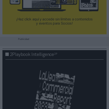
¡Haz click aquí y accede sin límites a contenidos
y eventos para Socios!​​​​​​​
Publicidad
2P
2Playbook Intelligence