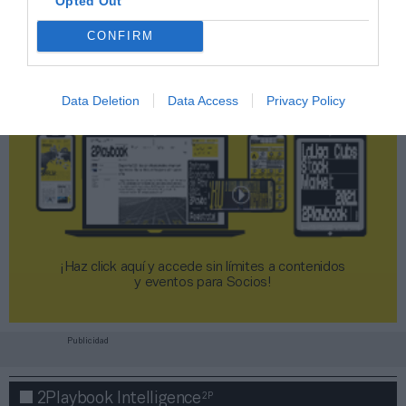
Opted Out
CONFIRM
Data Deletion
Data Access
Privacy Policy
¡Haz click aquí y accede sin límites a contenidos
y eventos para Socios!​​​​​​​
Publicidad
2P
2Playbook Intelligence