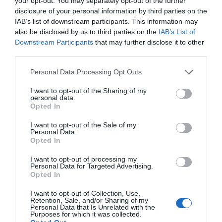
your opt-out. You may separately opt-out of the further
de forma gratuita
disclosure of your personal information by third parties on the
Mantente informado con las últimas noticias de actualidad.
IAB’s list of downstream participants. This information may
ACTIVAR AHORA
also be disclosed by us to third parties on the
IAB’s List of
Downstream Participants
that may further disclose it to other
third parties.
Compartir
Personal Data Processing Opt Outs
Imprimir
I want to opt-out of the Sharing of my
personal data.
Índex
Opted In
2P
I want to opt-out of the Sale of my
Personal Data.
The Gym
Opted In
I want to opt-out of processing my
Personal Data for Targeted Advertising.
Opted In
Publicidad
I want to opt-out of Collection, Use,
Retention, Sale, and/or Sharing of my
2P
2Playbook Club
Personal Data that Is Unrelated with the
Purposes for which it was collected.