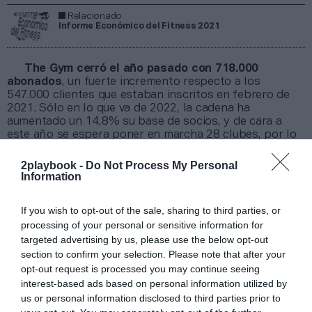
Relacionado
Informe Económico del Fitness 2021
The Gym cerró el año pasado con 718.000
abonados
, un fuerte incremento respecto a los
547.000 clientes que estaban inscritos en febrero de
2021. Sólo en lo que va de 2022, la cadena ha
aumentado un 14,8% su base de socios, y de cara a
este año se espera poner en marcha 28 clubes, por lo
que el número de clientes aumentará. La previsión es
aumentar el número de aperturas hasta entre 25 y 30
2playbook -
Do Not Process My Personal
nuevos centros entre 2023 y 2024.
Information
“Hemos aumentado el número de abonados un 50%
en los últimos doce meses, desde febrero de 2021 y
If you wish to opt-out of the sale, sharing to third parties, or
tenemos previstas 28 aperturas en 2022”
, ha
processing of your personal or sensitive information for
explicado Richard Darwin, consejero delegado del
targeted advertising by us, please use the below opt-out
grupo británico de gimnasios. La compañía también ha
section to confirm your selection. Please note that after your
adquirido tres centros a Fitness First en Haringey,
opt-out request is processed you may continue seeing
Leytonstone y Romford
interest-based ads based on personal information utilized by
us or personal information disclosed to third parties prior to
Añadir
2Playbook
como fuente preferida de Google