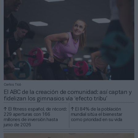
Carlos Ticó
El ABC de la creación de comunidad: así captan y
fidelizan los gimnasios vía ‘efecto tribu’
El fitness español, de récord:
El 84% de la población
229 aperturas con 166
mundial sitúa el bienestar
millones de inversión hasta
como prioridad en su vida
junio de 2026