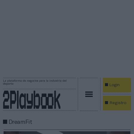
La plataforma de negocios para la industria del
deporte
Login
Registro
DreamFit