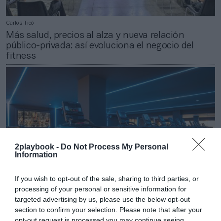
Carlos Ticó
Más salud, precios al alza y nueva relación
público-privada: así evoluciona el negocio del
fitness
2playbook -
Do Not Process My Personal
Information
If you wish to opt-out of the sale, sharing to third parties, or
processing of your personal or sensitive information for
targeted advertising by us, please use the below opt-out
Roger Requena
section to confirm your selection. Please note that after your
El fitness español, de récord: 83 aperturas con 61
opt-out request is processed you may continue seeing