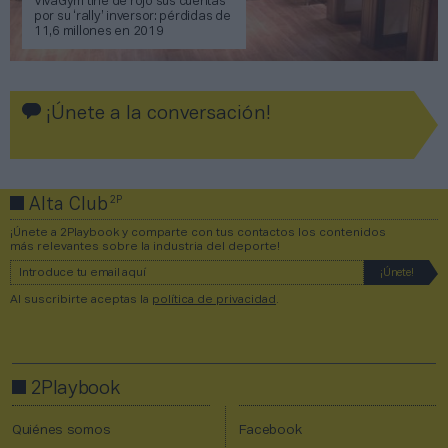
VivaGym tiñe de rojo sus cuentas
por su ‘rally’ inversor: pérdidas de
11,6 millones en 2019
¡Únete a la conversación!
2P
Alta Club
¡Únete a 2Playbook y comparte con tus contactos los contenidos
más relevantes sobre la industria del deporte!
Al suscribirte aceptas la
política de privacidad
.
2Playbook
Quiénes somos
Facebook