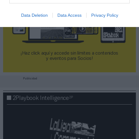
Data Deletion
Data Access
Privacy Policy
¡Haz click aquí y accede sin límites a contenidos
y eventos para Socios!​​​​​​​
Publicidad
2P
2Playbook Intelligence