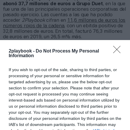
abonó 37,7 millones de euros a Grupo Duet
, en la que
fue una de las principales operaciones corporativas del
pasado ejercicio. Las cuentas a las que ha podido
acceder
2Playbook
cifran en
11,6 millones de euros los
números rojos de la cadena
, con un ebitda positivo de
32,8 millones de euros. En total, facturó 76,3 millones
de euros en 2019, un 26,5 m% más.
La Covid-19 ha provocado que los accionistas hayan
inyectado cinco millones de euros
para fortalecer el
2playbook -
Do Not Process My Personal
grupo en un momento en que se prevé una caída de las
Information
ventas del 30% en 2020, provocado por el cierre de los
gimnasios por fuerza mayor en España y Portugal y
If you wish to opt-out of the sale, sharing to third parties, or
por la caída de la clientela, si bien la cadena está
processing of your personal or sensitive information for
trabajando para recuperar socios.
targeted advertising by us, please use the below opt-out
section to confirm your selection. Please note that after your
Añadir
2Playbook
como fuente preferida de Google
opt-out request is processed you may continue seeing
de forma gratuita
interest-based ads based on personal information utilized by
Mantente informado con las últimas noticias de actualidad.
us or personal information disclosed to third parties prior to
ACTIVAR AHORA
your opt-out. You may separately opt-out of the further
disclosure of your personal information by third parties on the
IAB’s list of downstream participants. This information may
Compartir