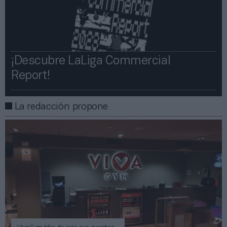
¡Descubre LaLiga Commercial
Report!​​
La redacción propone