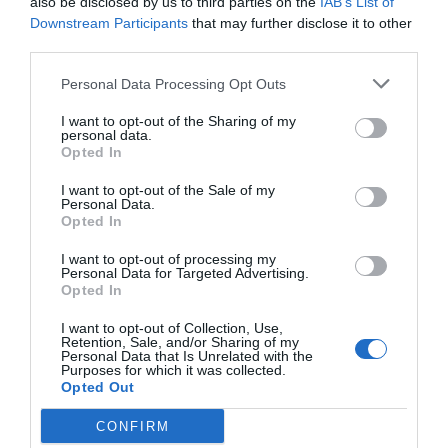
also be disclosed by us to third parties on the
IAB’s List of
Downstream Participants
that may further disclose it to other
Imprimir
third parties.
Personal Data Processing Opt Outs
Índex
2P
I want to opt-out of the Sharing of my
personal data.
VivaGym
Opted In
I want to opt-out of the Sale of my
Personal Data.
Opted In
Publicidad
I want to opt-out of processing my
Personal Data for Targeted Advertising.
2P
2Playbook Club
Opted In
I want to opt-out of Collection, Use,
Retention, Sale, and/or Sharing of my
Personal Data that Is Unrelated with the
Purposes for which it was collected.
Opted Out
CONFIRM