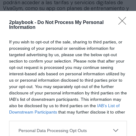
podrán acceder a las tarifas y servicios digitales de
VivaGym, como su app con planes de entrenamiento y
nutrición personalizados. Además, la compañía pondrá
en marcha su programa de fidelización habitual, como
2playbook -
Do Not Process My Personal
promociones de captación y descuentos en servicios
Information
complementarios.
Es la tercera compra que completa la cadena en lo
If you wish to opt-out of the sale, sharing to third parties, or
que va de año, tras la anunciada en enero de los
cinco
processing of your personal or sensitive information for
gimnasios de Body Factory
, y la adquisición de
cuatro
targeted advertising by us, please use the below opt-out
instalaciones de Quo en julio
Desde la venta a
section to confirm your selection. Please note that after your
Providence, a mediados de 2024, VivaGym ha adquirido
opt-out request is processed you may continue seeing
132 ubicaciones en toda España. La compañía, que el
año pasado facturó 190 millones de euros,
prevé
interest-based ads based on personal information utilized by
superar los 200 millones en 2025
.
us or personal information disclosed to third parties prior to
your opt-out. You may separately opt-out of the further
disclosure of your personal information by third parties on the
¿Quieres saber más de la industria del fitness?
IAB’s list of downstream participants. This information may
Puedes hacerlo suscribiéndote a la newsletter
also be disclosed by us to third parties on the
IAB’s List of
especializada en fitness y escuchando el
podcast
, en el
Downstream Participants
that may further disclose it to other
que encontrarás entrevistas a profesionales del sector
third parties.
y a expertos en creación de marca, pricing, expansión y
creación de experiencias. Puedes escucharlo aquí y
Personal Data Processing Opt Outs
suscribirte al boletín quincenal marcando PRO Fitness