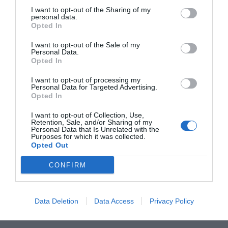
a través de
este enlace
.
I want to opt-out of the Sharing of my
personal data.
Opted In
Añadir
2Playbook
como fuente preferida de Google
de forma gratuita
I want to opt-out of the Sale of my
Mantente informado con las últimas noticias de actualidad.
Personal Data.
ACTIVAR AHORA
Opted In
I want to opt-out of processing my
Personal Data for Targeted Advertising.
Opted In
Compartir
I want to opt-out of Collection, Use,
Imprimir
Retention, Sale, and/or Sharing of my
Personal Data that Is Unrelated with the
Purposes for which it was collected.
Opted Out
Índex
2P
CONFIRM
VivaGym
Operaciones corporativas
Data Deletion
Data Access
Privacy Policy