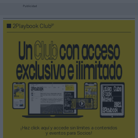
Publicidad
2P
2Playbook Club
¡Haz click aquí y accede sin límites a contenidos
y eventos para Socios!​​​​​​​