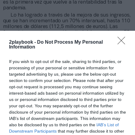
es la primera vez que vuelve a la rentabilidad tras la
pandemia.
Lo ha logrado a través de la mejora de sus ingresos,
que se han incrementado un 70% interanual, hasta 110
millones de dólares (112,5 millones de euros). Las
franquicias aportaron casi la mitad del negocio, con 53
millones de dólares (54,2 millones de euros), un 68%
2playbook -
Do Not Process My Personal
más.
Information
Añadir
2Playbook
como fuente preferida de Google
If you wish to opt-out of the sale, sharing to third parties, or
de forma gratuita
processing of your personal or sensitive information for
Mantente informado con las últimas noticias de actualidad.
targeted advertising by us, please use the below opt-out
ACTIVAR AHORA
section to confirm your selection. Please note that after your
opt-out request is processed you may continue seeing
interest-based ads based on personal information utilized by
Compartir
us or personal information disclosed to third parties prior to
your opt-out. You may separately opt-out of the further
Imprimir
disclosure of your personal information by third parties on the
IAB’s list of downstream participants. This information may
also be disclosed by us to third parties on the
IAB’s List of
Índex
2P
Downstream Participants
that may further disclose it to other