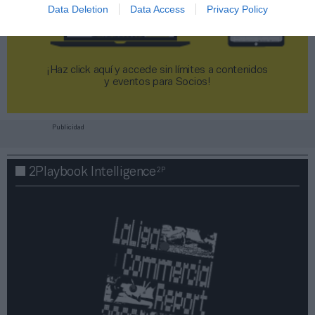
Data Deletion
Data Access
Privacy Policy
¡Haz click aquí y accede sin límites a contenidos
y eventos para Socios!​​​​​​​
Publicidad
2P
2Playbook Intelligence