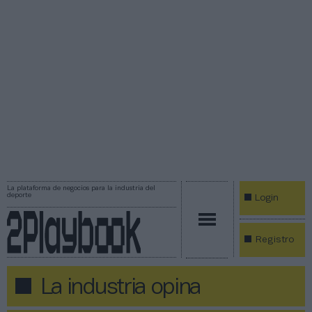
La plataforma de negocios para la industria del
deporte
Login
Registro
La industria opina