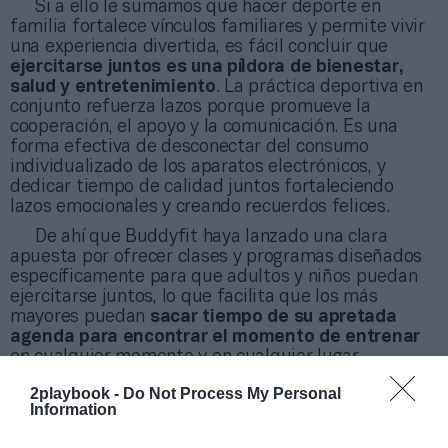
Si a ello le sumamos que hacer deporte en
familia fortalece vínculos familiares y permite vivir
una experiencia divertida, es fácil concluir que
ejercitarse juntos es una píldora de bienestar,
salud y entretenimiento
. La práctica deportiva en
conjunto refuerza lazos porque promueve la
cooperación, el apoyo y la comunicación. Es una
forma efectiva de desconectar del consumo
individualizado de los aparatos electrónicos, y
dedicar tiempo de calidad juntos fortaleciendo
lazos emocionales y creando recuerdos felices.
De ahí que Buddyfit haya lanzado una clara
apuesta por ofrecer clases y programas diseñados
específicamente para que adultos y niños puedan
ejercitarse juntos, lo que facilita que los más
mayores puedan
sacar tiempo de su apretada
agenda para encontrar el momento de entrenar
en cualquier momento y en cualquier lugar.
2playbook -
Do Not Process My Personal
Information
Marçal Valls es
director general en España de
Buddyfit
, plataforma de entrenamiento y bienestar