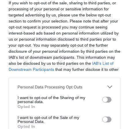
online que ofrece clases dirigidas digitales,
If you wish to opt-out of the sale, sharing to third parties, or
contenidos de mindfulness y de nutrición.
processing of your personal or sensitive information for
targeted advertising by us, please use the below opt-out
section to confirm your selection. Please note that after your
Añadir
2Playbook
como fuente preferida de Google
opt-out request is processed you may continue seeing
de forma gratuita
Mantente informado con las últimas noticias de actualidad.
interest-based ads based on personal information utilized by
ACTIVAR AHORA
us or personal information disclosed to third parties prior to
your opt-out. You may separately opt-out of the further
disclosure of your personal information by third parties on the
IAB’s list of downstream participants. This information may
Compartir
also be disclosed by us to third parties on the
IAB’s List of
Downstream Participants
that may further disclose it to other
Imprimir
third parties.
Personal Data Processing Opt Outs
Publicidad
I want to opt-out of the Sharing of my
personal data.
2P
2Playbook Club
Opted In
I want to opt-out of the Sale of my
Personal Data.
Opted In