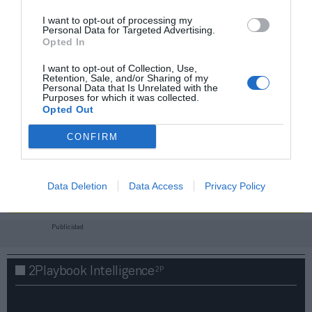
I want to opt-out of processing my
Personal Data for Targeted Advertising.
Opted In
I want to opt-out of Collection, Use,
Retention, Sale, and/or Sharing of my
Personal Data that Is Unrelated with the
Purposes for which it was collected.
Opted Out
CONFIRM
¡Haz click aquí y accede sin límites a contenidos
y eventos para Socios!​​​​​​​
Data Deletion
Data Access
Privacy Policy
Publicidad
2P
2Playbook Intelligence