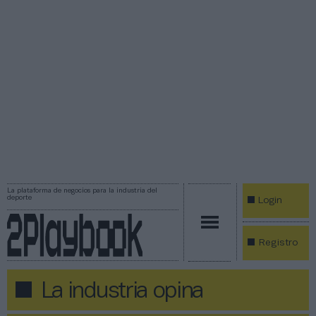
La plataforma de negocios para la industria del
deporte
Login
Registro
La industria opina