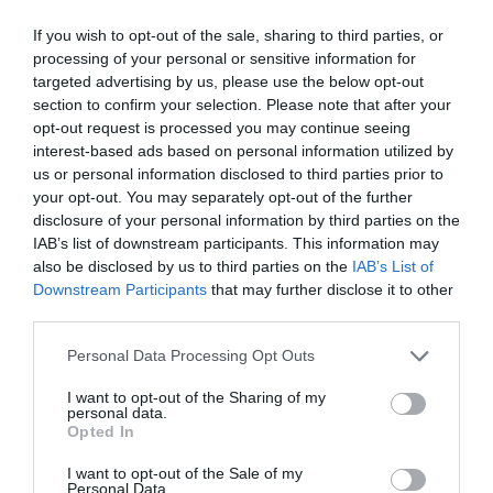
justifiquen unas consecuencias tan dramáticas,
If you wish to opt-out of the sale, sharing to third parties, or
como las que si se han valorado y manifestado por
las empresas y asociaciones que representan a los
processing of your personal or sensitive information for
operadores de juego, deportivos, publicistas y
targeted advertising by us, please use the below opt-out
medios.
section to confirm your selection. Please note that after your
opt-out request is processed you may continue seeing
interest-based ads based on personal information utilized by
El Real Decreto impedirá que las casas
us or personal information disclosed to third parties prior to
de apuestan tengan visibilidad en el
your opt-out. You may separately opt-out of the further
deporte
disclosure of your personal information by third parties on the
IAB’s list of downstream participants. This information may
also be disclosed by us to third parties on the
IAB’s List of
Downstream Participants
that may further disclose it to other
La publicidad es un elemento esencial para
third parties.
atraer al jugador al juego regulado, lo que se
traduce en más control sobre el mismo y poder
Personal Data Processing Opt Outs
operar soluciones si se producen deseconomías
(juego problemático, fraude y amaños) tanto en
I want to opt-out of the Sharing of my
términos de salud como en persecución y sanción
personal data.
Opted In
de las actividades ilícitas. Sensu contrario la falta
de una publicidad sostenible, no sólo perjudica al
I want to opt-out of the Sale of my
juego/jugadores sino también a publicistas, medios
Personal Data.