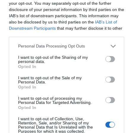
Añadir
2Playbook
como fuente preferida de Google
your opt-out. You may separately opt-out of the further
de forma gratuita
disclosure of your personal information by third parties on the
Mantente informado con las últimas noticias de actualidad.
IAB’s list of downstream participants. This information may
ACTIVAR AHORA
also be disclosed by us to third parties on the
IAB’s List of
Downstream Participants
that may further disclose it to other
third parties.
Compartir
Personal Data Processing Opt Outs
Imprimir
I want to opt-out of the Sharing of my
personal data.
Opted In
Índex
2P
I want to opt-out of the Sale of my
Personal Data.
Empleo
Opted In
I want to opt-out of processing my
Personal Data for Targeted Advertising.
Opted In
Publicidad
I want to opt-out of Collection, Use,
Retention, Sale, and/or Sharing of my
Personal Data that Is Unrelated with the
2P
2Playbook Club
Purposes for which it was collected.