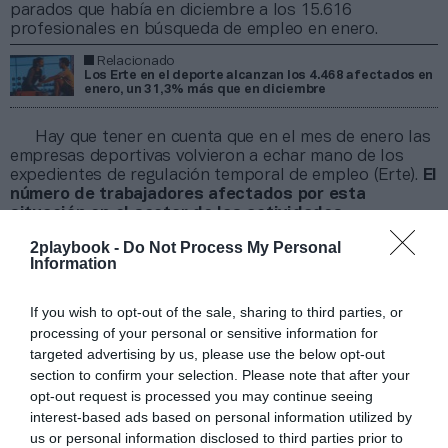
parados que había en diciembre a los 15.616
profesionales en búsqueda de empleo en enero.
Relacionado
Los Erte en el deporte alcanzan los 4.468 afectados en
enero, un 31,3% más que en diciembre
Hay que tener en cuenta que en el mes de enero las
empresas deportivas volvieron a echar mano de los
expedientes de regulación temporal de empleo (Erte).
El
número de trabajadores afectados por esta
situación en el sector de las actividades
deportivas, recreativas y de entretenimiento
2playbook -
Do Not Process My Personal
alcanzó los 4.468 en el arranque del año,
un 31,3%
Information
más que en diciembre de 2021
, de acuerdo con los
datos difundidos por el Ministerio de Seguridad Social
y Migraciones esta semana.
If you wish to opt-out of the sale, sharing to third parties, or
processing of your personal or sensitive information for
La variante ómicron trajo de vuelta muchas de las
restricciones que afectaban a gimnasios y centros
targeted advertising by us, please use the below opt-out
deportivos.
Del total de 4.468 personas en Erte dentro
section to confirm your selection. Please note that after your
de este sector actividad, 2.308 eran hombres mientras
opt-out request is processed you may continue seeing
que 2.130 eran mujeres.
interest-based ads based on personal information utilized by
us or personal information disclosed to third parties prior to