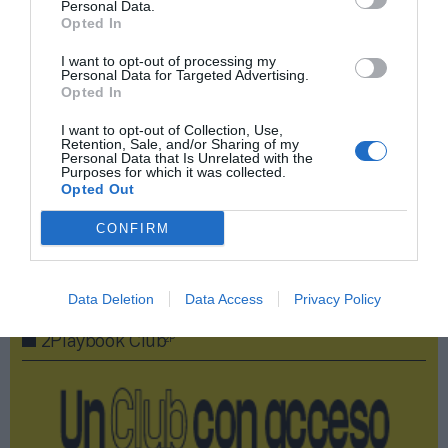
Personal Data.
Opted In
Compartir
I want to opt-out of processing my
Personal Data for Targeted Advertising.
Imprimir
Opted In
I want to opt-out of Collection, Use,
Índex
2P
Retention, Sale, and/or Sharing of my
Personal Data that Is Unrelated with the
Purposes for which it was collected.
Opted Out
Empleo
CONFIRM
Publicidad
Data Deletion
Data Access
Privacy Policy
2P
2Playbook Club