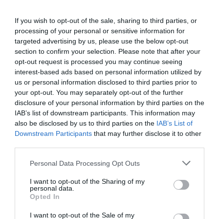
If you wish to opt-out of the sale, sharing to third parties, or
Los trabajadores en régimen general ya suponen
processing of your personal or sensitive information for
un 85,3% sobre el total
, pese a que el número de
targeted advertising by us, please use the below opt-out
empleados contratados por cuenta ajena descendió un
2,1% respecto a diciembre. Por su parte, el número de
section to confirm your selection. Please note that after your
autónomos bajó un 0,4% intermensual, con un total de
opt-out request is processed you may continue seeing
32.549 trabajadores por cuenta propia en la industria
interest-based ads based on personal information utilized by
deportiva y recreativa en España. Estos suponen ya un
us or personal information disclosed to third parties prior to
15% sobre el total del empleo en el sector.
your opt-out. You may separately opt-out of the further
De este modo, el 2022 ha arrancado con una ligera
disclosure of your personal information by third parties on the
caída de la afiliación deportiva al sector,
a pesar de
IAB’s list of downstream participants. This information may
que los datos siguen muy por encima de las cifras
also be disclosed by us to third parties on the
IAB’s List of
registradas en el arranque del pasado 2021
. En aquel
Downstream Participants
that may further disclose it to other
momento, el número de trabajadores por cuenta ajena
third parties.
en el sector era de 160.287, mientras que el de
autónomos se situó en 30.105.
Personal Data Processing Opt Outs
Añadir
2Playbook
como fuente preferida de Google
I want to opt-out of the Sharing of my
de forma gratuita
personal data.
Mantente informado con las últimas noticias de actualidad.
Opted In
ACTIVAR AHORA
I want to opt-out of the Sale of my