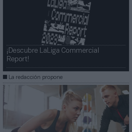
¡Descubre LaLiga Commercial
Report!​​
La redacción propone