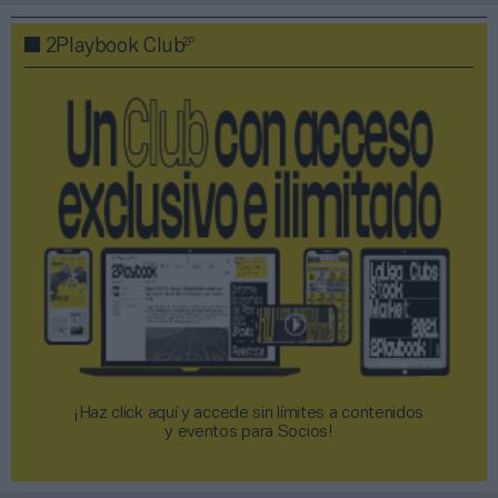
2P
2Playbook Club
¡Haz click aquí y accede sin límites a contenidos
y eventos para Socios!​​​​​​​