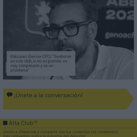
Blázquez (Genoa CFC): “Gestionar
un solo club, si no es grande, es
muy complicado y es un
problema”
¡Únete a la conversación!
2P
Alta Club
¡Únete a 2Playbook y comparte con tus contactos los contenidos
más relevantes sobre la industria del deporte!