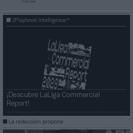
Publicidad
2P
2Playbook Intelligence
¡Descubre LaLiga Commercial
Report!​​
La redacción propone