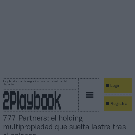
La plataforma de negocios para la industria del
deporte
Login
Registro
777 Partners: el holding
multipropiedad que suelta lastre tras