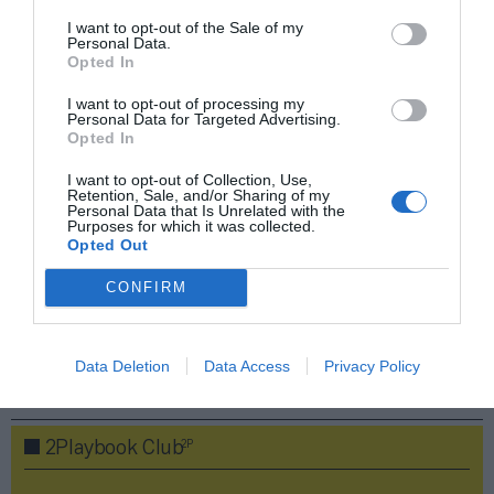
I want to opt-out of the Sale of my
Personal Data.
Opted In
Compartir
I want to opt-out of processing my
Imprimir
Personal Data for Targeted Advertising.
Opted In
Índex
2P
I want to opt-out of Collection, Use,
Retention, Sale, and/or Sharing of my
Personal Data that Is Unrelated with the
Purposes for which it was collected.
Inversión pública
Opted Out
Ayuntamiento de Madrid
CONFIRM
Data Deletion
Data Access
Privacy Policy
Publicidad
2P
2Playbook Club