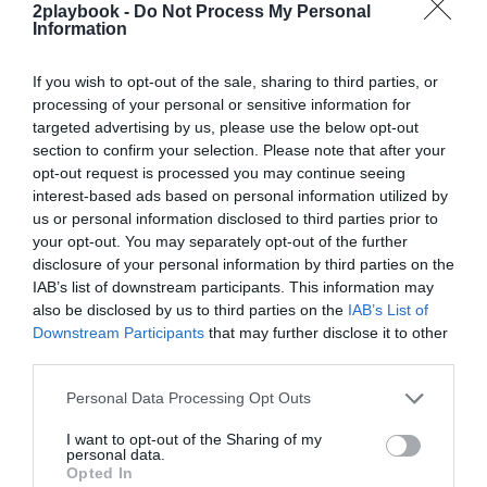
finalmente el partido aplazado por la pandemia entre la
2playbook -
Do Not Process My Personal
Selección Española de rugby y los Classic All Blacks -
Information
combinado de antiguas estrellas del combinado
de Nueva Zelanda- en el Wanda Metropolitano. Pese a
If you wish to opt-out of the sale, sharing to third parties, or
no ser una competición deportiva,
Madrid acogerá
processing of your personal or sensitive information for
también el Congreso Mundial del Deporte entre el 30
de septiembre al 2 de octubre
.
targeted advertising by us, please use the below opt-out
section to confirm your selection. Please note that after your
Entre los eventos históricos, se correrán el Maratón
opt-out request is processed you may continue seeing
Popular de Madrid, el Medio Maratón Villa de Madrid o
la San Silvestre Vallecana; se disputará el Mutua
interest-based ads based on personal information utilized by
Madrid Open de tenis; y se rodará por Madrid durante
us or personal information disclosed to third parties prior to
la última etapa de La Vuelta.
your opt-out. You may separately opt-out of the further
El Área de Turismo de la ciudad ha destinado
en
disclosure of your personal information by third parties on the
los dos últimos años un total de 18,2 millones de
IAB’s list of downstream participants. This information may
euros al patrocinio de grandes competiciones
en la
also be disclosed by us to third parties on the
IAB’s List of
región como apuesta para seguir captando su atención
Downstream Participants
that may further disclose it to other
y generar nuevo negocio a través de la llegada de
third parties.
aficionados y la exposición mediática de la ciudad.
Personal Data Processing Opt Outs
Añadir
2Playbook
como fuente preferida de Google
de forma gratuita
I want to opt-out of the Sharing of my
personal data.
Mantente informado con las últimas noticias de actualidad.
Opted In
ACTIVAR AHORA