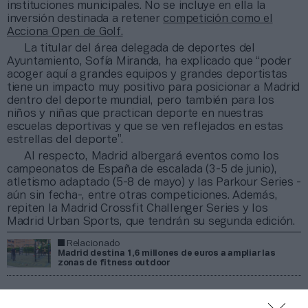
instituciones municipales. No se incluye en ella la
inversión destinada a retener
competición como el
Acciona Open de Golf.
La titular del área delegada de deportes del
Ayuntamiento, Sofía Miranda, ha explicado que “poder
acoger aquí a grandes equipos y grandes deportistas
tiene un impacto muy positivo para posicionar a Madrid
dentro del deporte mundial, pero también para los
niños y niñas que practican deporte en nuestras
escuelas deportivas y que se ven reflejados en estas
estrellas del deporte”.
Al respecto, Madrid albergará eventos como los
campeonatos de España de escalada (3-5 de junio),
atletismo adaptado (5-8 de mayo) y las Parkour Series -
aún sin fecha-, entre otras competiciones. Además,
repiten la Madrid Crossfit Challenger Series y los
Madrid Urban Sports, que tendrán su segunda edición.
Relacionado
Madrid destina 1,6 millones de euros a ampliar las
zonas de fitness outdoor
Por otro lado, el 21 de mayo, se disputará