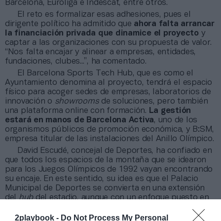
Barcelona, Euroliga e Indescat, entre otros.
El reto es formalizar esas adhesiones, pues el
dirigente político ha admitido que
ahora falta arrancar
la financiación privada que dinamice el proyecto
y
captar a las organizaciones con su propuesta de valor.
“Nos falta encajar y alinear a empresas, entidades,
fundaciones, clubes...”, ha comentado.
El Barcelona Sports Tech Hub, que es como el
Ayuntamiento denomina al proyecto, tendrá el espacio
físico para acoger sedes de empresas, laboratorios de
innovación o
showrooms
de soluciones, pero también
una plataforma online con formación.
La gestión
estará en manos de Barcelona Activa
, uno de los
organismos públicos de promoción económica, y B:SM,
empresa titular de las instalaciones del Anillo Olímpico.
David Escudé, concejal de Deportes, ha confiado en
que todos los espacios de la montaña que se idearon
para los Juegos Olímpicos de 1992 vayan encontrando
su encaje. En este sentido, su idea es que el Palacio
Municipal de Deportes se convierta en una extensión
del
hub
del estadio, aunque con un enfoque puesto en
los eSports. Esta es una inversión que se espera poder
desencallar con los fondos europeos para la
2playbook -
Do Not Process My Personal