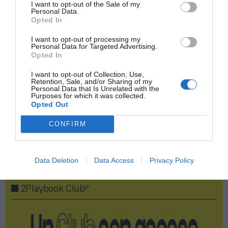
I want to opt-out of the Sale of my
través de los fondos europeos.
Personal Data.
Opted In
Añadir
2Playbook
como fuente preferida de Google
I want to opt-out of processing my
de forma gratuita
Personal Data for Targeted Advertising.
Mantente informado con las últimas noticias de actualidad.
Opted In
ACTIVAR AHORA
I want to opt-out of Collection, Use,
Retention, Sale, and/or Sharing of my
Personal Data that Is Unrelated with the
Purposes for which it was collected.
Compartir
Opted Out
Imprimir
CONFIRM
Publicidad
Data Deletion
Data Access
Privacy Policy
2P
2Playbook Club