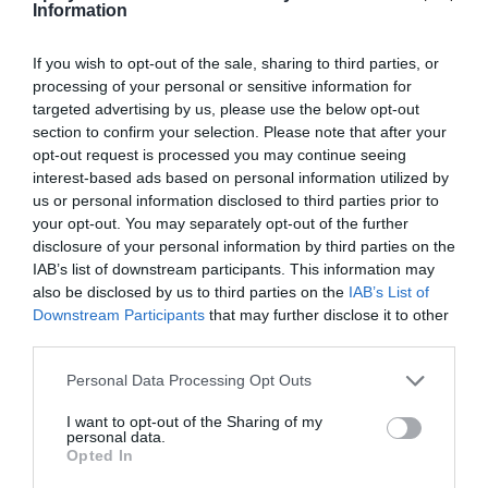
Information
reconstrucción, pues s
ólo el coste de su
remodelación también como equipamiento deportivo
para el barrio supera los 20 millones de euros
.
If you wish to opt-out of the sale, sharing to third parties, or
“El Barcelona Sports Tech Hub estará abierto a
processing of your personal or sensitive information for
impulsar y acoger proyectos relacionados con
targeted advertising by us, please use the below opt-out
cualquier ámbito de la actividad física y el deporte,
section to confirm your selection. Please note that after your
acentuando tres verticales de especialización basadas
opt-out request is processed you may continue seeing
en las fortalezas de la propia idiosincrasia de la ciudad
interest-based ads based on personal information utilized by
y en reconocimiento a las características del su sistema
us or personal information disclosed to third parties prior to
deportivo.
your opt-out. You may separately opt-out of the further
Estas tres vertientes serán: el deporte de alto
disclosure of your personal information by third parties on the
rendimiento (deportistas y equipos de alto nivel de
IAB’s list of downstream participants. This information may
diferentes modalidades y clubes); los deportes
acuáticos y la promoción de la economía azul (donde la
also be disclosed by us to third parties on the
IAB’s List of
remodelación y el nuevo modelo de gestión del Puerto
Downstream Participants
that may further disclose it to other
Olímpico son uno de los principales proyectos de
third parties.
tracción), y, la práctica deportiva ciudadana y la ciudad
como escenario del deporte.
Personal Data Processing Opt Outs
“El objetivo es mejorar la competitividad
económica de las empresas, organizaciones e
I want to opt-out of the Sharing of my
personal data.
instituciones de este sector”
, asegura el consistorio,
Opted In
que enmarca esta inversión dentro del paquete de
medidas para reactivar la economía de la ciudad a