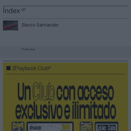
Índex
2P
Banco Santander
Publicidad
2P
2Playbook Club