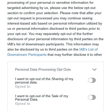
processing of your personal or sensitive information for
por delante de los mixtos (permiten la entrada de
targeted advertising by us, please use the below opt-out
practicantes externos), que facturan 2,2 millones de
euros de media. Muy distinta es la situación de los
section to confirm your selection. Please note that after your
campos municipales, que tienen una cifra de negocio de
opt-out request is processed you may continue seeing
805.000 euros, prácticamente la mitad que los 1,4
interest-based ads based on personal information utilized by
millones de los que tienen una explotación comercial.
us or personal information disclosed to third parties prior to
Estos últimos son mayoría, con 190 sociedades, por
your opt-out. You may separately opt-out of the further
los 87 que son administrados por socios.
disclosure of your personal information by third parties on the
Sin extranjeros que aterricen en España para jugar a
IAB’s list of downstream participants. This information may
golf, los campos que más perjuicio sufrirán los que
also be disclosed by us to third parties on the
IAB’s List of
tienen una mayor explotación comercial. Según el
Downstream Participants
that may further disclose it to other
estudio, elaborado por el profesor José Santaló, de IE
third parties.
Business School, y promovido por la Asociación
Española de Campos de Golf (Aecg) y la Real
Personal Data Processing Opt Outs
Federación Española de Golf (Rfegolf).
El 41% de los campos que subsisten con la cuota
I want to opt-out of the Sharing of my
de sus socios son rentables, muy próximo al 42,7%
personal data.
genera. Las cuotas suponen un 70% de los ingresos
Opted In
para este tipo de campos, lo que les permite
amortiguar el golpe de la pandemia mejor.
I want to opt-out of the Sale of my
Personal Data.
Por su parte, el 40% de los campos denominados
Opted In
comerciales también firman beneficios, mientras que la
media la aumentan los mixtos, cuyo porcentaje de