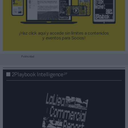
¡Haz click aquí y accede sin límites a contenidos
y eventos para Socios!​​​​​​​
Publicidad
2P
2Playbook Intelligence