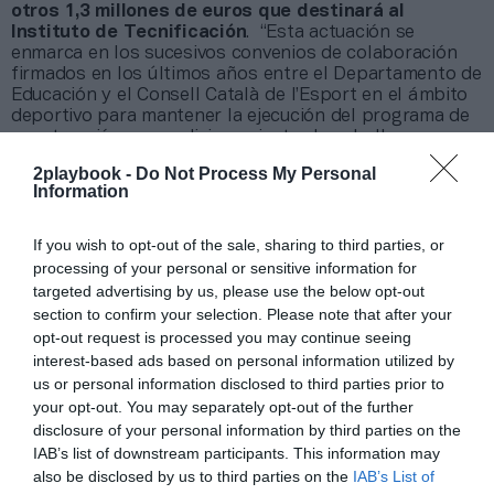
otros 1,3 millones de euros que destinará al
Instituto de Tecnificación
. “Esta actuación se
enmarca en los sucesivos convenios de colaboración
firmados en los últimos años entre el Departamento de
Educación y el Consell Català de l’Esport en el ámbito
deportivo para mantener la ejecución del programa de
construcción o acondicionamiento de pabellones
polideportivos en centros docentes públicos no
2playbook -
Do Not Process My Personal
universitarios”, ha comunicado la Generalitat de
Information
Catalunya.
If you wish to opt-out of the sale, sharing to third parties, or
Añadir
2Playbook
como fuente preferida de Google
processing of your personal or sensitive information for
de forma gratuita
targeted advertising by us, please use the below opt-out
Mantente informado con las últimas noticias de actualidad.
ACTIVAR AHORA
section to confirm your selection. Please note that after your
opt-out request is processed you may continue seeing
interest-based ads based on personal information utilized by
us or personal information disclosed to third parties prior to
Compartir
your opt-out. You may separately opt-out of the further
disclosure of your personal information by third parties on the
Imprimir
IAB’s list of downstream participants. This information may
also be disclosed by us to third parties on the
IAB’s List of