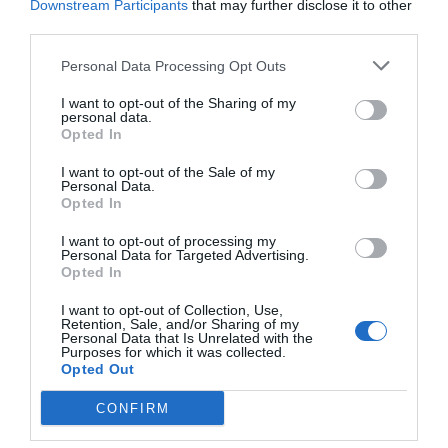
Downstream Participants
that may further disclose it to other
Índex
2P
third parties.
Inversión pública
Personal Data Processing Opt Outs
I want to opt-out of the Sharing of my
Generalitat de Catalunya
personal data.
Opted In
I want to opt-out of the Sale of my
Personal Data.
Publicidad
Opted In
I want to opt-out of processing my
2P
2Playbook Club
Personal Data for Targeted Advertising.
Opted In
I want to opt-out of Collection, Use,
Retention, Sale, and/or Sharing of my
Personal Data that Is Unrelated with the
Purposes for which it was collected.
Opted Out
CONFIRM