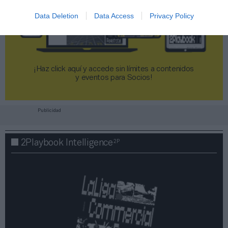
Data Deletion
Data Access
Privacy Policy
¡Haz click aquí y accede sin límites a contenidos
y eventos para Socios!​​​​​​​
Publicidad
2P
2Playbook Intelligence