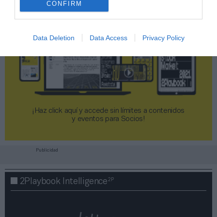
CONFIRM
Data Deletion
Data Access
Privacy Policy
¡Haz click aquí y accede sin límites a contenidos
y eventos para Socios!​​​​​​​
Publicidad
2P
2Playbook Intelligence