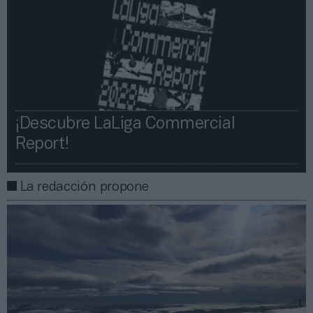
¡Descubre LaLiga Commercial
Report!​​
La redacción propone