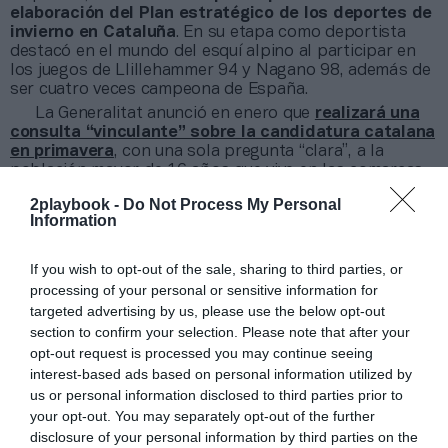
elaboración del Plan estratégico de los deportes de
invierno en Cataluña
. En su etapa como deportista
destacó en el mundo del esquí alpino al participar en
los juegos de Llillehammer 94 y Nagano 98, además de
ser cuatro veces campeona de España.
La Generalitat anunció en enero que
realizará una
consulta “vinculante” sobre la candidatura catalana
en primavera
, con una sola pregunta “clara”, a la
población mayor de 16 años que vive en las comarcas
del Alt Pirineu y el Vall d’Aran. Por ahora, queda fuera
2playbook -
Do Not Process My Personal
de la encuesta la ciudad de Barcelona. Votarán cerca de
Information
60.000 personas.
If you wish to opt-out of the sale, sharing to third parties, or
Añadir
2Playbook
como fuente preferida de Google
processing of your personal or sensitive information for
de forma gratuita
Mantente informado con las últimas noticias de actualidad.
targeted advertising by us, please use the below opt-out
ACTIVAR AHORA
section to confirm your selection. Please note that after your
opt-out request is processed you may continue seeing
interest-based ads based on personal information utilized by
us or personal information disclosed to third parties prior to
Compartir
your opt-out. You may separately opt-out of the further
disclosure of your personal information by third parties on the
Imprimir