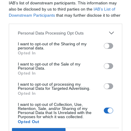
IAB’s list of downstream participants. This information may
also be disclosed by us to third parties on the
IAB’s List of
Downstream Participants
that may further disclose it to other
Índex
2P
third parties.
Generalitat de Catalunya
Personal Data Processing Opt Outs
I want to opt-out of the Sharing of my
Nombramiento
personal data.
Opted In
PRO Women in Sports
I want to opt-out of the Sale of my
Personal Data.
Opted In
Publicidad
I want to opt-out of processing my
Personal Data for Targeted Advertising.
Opted In
2P
2Playbook Club
I want to opt-out of Collection, Use,
Retention, Sale, and/or Sharing of my
Personal Data that Is Unrelated with the
Purposes for which it was collected.
Opted Out