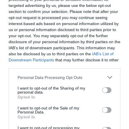
ACTIVAR AHORA
targeted advertising by us, please use the below opt-out
section to confirm your selection. Please note that after your
opt-out request is processed you may continue seeing
interest-based ads based on personal information utilized by
Compartir
us or personal information disclosed to third parties prior to
your opt-out. You may separately opt-out of the further
Imprimir
disclosure of your personal information by third parties on the
IAB’s list of downstream participants. This information may
Índex
2P
also be disclosed by us to third parties on the
IAB’s List of
Downstream Participants
that may further disclose it to other
third parties.
Inversión pública
Personal Data Processing Opt Outs
I want to opt-out of the Sharing of my
personal data.
Publicidad
Opted In
I want to opt-out of the Sale of my
2P
2Playbook Club
Personal Data.
Opted In
I want to opt-out of processing my