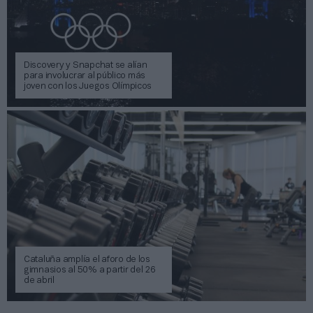
Discovery y Snapchat se alían
para involucrar al público más
joven con los Juegos Olímpicos
Cataluña amplía el aforo de los
gimnasios al 50% a partir del 26
de abril