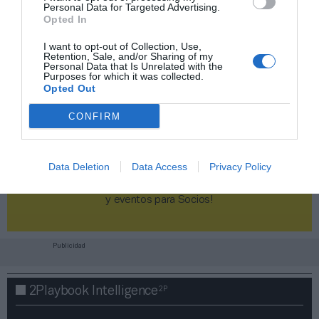
Personal Data for Targeted Advertising.
Opted In
I want to opt-out of Collection, Use,
Retention, Sale, and/or Sharing of my
Personal Data that Is Unrelated with the
Purposes for which it was collected.
Opted Out
CONFIRM
Data Deletion
Data Access
Privacy Policy
¡Haz click aquí y accede sin límites a contenidos
y eventos para Socios!​​​​​​​
Publicidad
2P
2Playbook Intelligence