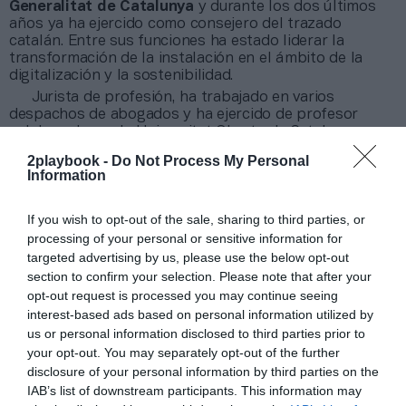
Generalitat de Catalunya
y durante los dos últimos
años ya ha ejercido como consejero del trazado
catalán. Entre sus funciones ha estado liderar la
transformación de la instalación en el ámbito de la
digitalización y la sostenibilidad.
Jurista de profesión, ha trabajado en varios
despachos de abogados y ha ejercido de profesor
colaborador en la Universitat Oberta de Catalunya
(UOC). También es vicepresidente segundo del
2playbook -
Do Not Process My Personal
consorcio de la Zona Franca, vocal del consejo general
Information
de Fira de Barcelona y patrón de la Fundació Barcelona
Capital Nàutica.
If you wish to opt-out of the sale, sharing to third parties, or
processing of your personal or sensitive information for
Añadir
2Playbook
como fuente preferida de Google
targeted advertising by us, please use the below opt-out
de forma gratuita
Mantente informado con las últimas noticias de actualidad.
section to confirm your selection. Please note that after your
ACTIVAR AHORA
opt-out request is processed you may continue seeing
interest-based ads based on personal information utilized by
us or personal information disclosed to third parties prior to
your opt-out. You may separately opt-out of the further
Compartir
disclosure of your personal information by third parties on the
IAB’s list of downstream participants. This information may
Imprimir