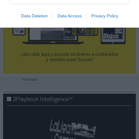
Data Deletion
Data Access
Privacy Policy
¡Haz click aquí y accede sin límites a contenidos
y eventos para Socios!​​​​​​​
Publicidad
2P
2Playbook Intelligence