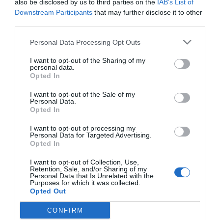
also be disclosed by us to third parties on the
IAB’s List of
Downstream Participants
that may further disclose it to other
third parties.
Índex
2P
Personal Data Processing Opt Outs
Circuito de Barcelona-Catalunya
I want to opt-out of the Sharing of my
personal data.
Nombramiento
Opted In
I want to opt-out of the Sale of my
Personal Data.
Opted In
Publicidad
I want to opt-out of processing my
Personal Data for Targeted Advertising.
Opted In
2P
2Playbook Club
I want to opt-out of Collection, Use,
Retention, Sale, and/or Sharing of my
Personal Data that Is Unrelated with the
Purposes for which it was collected.
Opted Out
CONFIRM