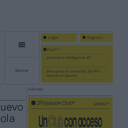
Login
Registro
Menú
2P
Push
¡Descubre Intelligence 2P!
Buscar
¡Recupera el contenido de PRO
Women in Sports!
Publicidad
2P
2Playbook Club
¡Únete!
nuevo
ola