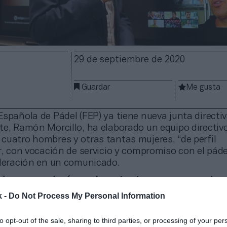
29 de septiembre de 2020
Guardar
Me gusta
spañola de Pádel (FEP) ya tiene nueva junta directiva
e, Ramón Morcillo, ha elaborado un equipo directivo 
cuatro hombres y otras tantas mujeres, “de perfil
r, con vocación de servicio y compromiso con el páde
ederación en un comunicado.
nta, que contará con dos miembros menos que la an
ta por Ramón Morcillo (presidente), José Pérez Gar
k -
Do Not Process My Personal Information
), Diego Gil Acosta (vocal de Competición), José Ram
e Clubes y Federaciones), María Wakonigg Figueres (
to opt-out of the sale, sharing to third parties, or processing of your per
Marketing y Comunicación), Carmen León Solana (vo