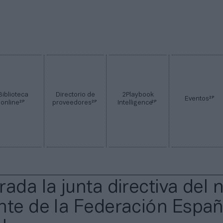
Biblioteca
Directorio de
2Playbook
2P
Eventos
2P
2P
2P
online
proveedores
Intelligence
rada la junta directiva del 
nte de la Federación Españ