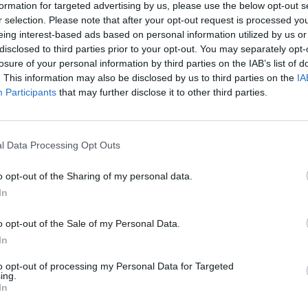
formation for targeted advertising by us, please use the below opt-out s
 Judith de la Fuente Maza (vocal Mujer y Deporte) y 
r selection. Please note that after your opt-out request is processed y
cal de Tecnología y Digitalización y Mujer y Deporte)
eing interest-based ads based on personal information utilized by us or
EP ha nombrado a Cocha Velasco Martín nueva secre
disclosed to third parties prior to your opt-out. You may separately opt-
ganismo y a Vanessa Magro Herráiz, nueva tesorera.
losure of your personal information by third parties on the IAB’s list of
. This information may also be disclosed by us to third parties on the
IA
ido perfiles especialistas en sus respectivas áre
Participants
that may further disclose it to other third parties.
 experiencia en el mundo del pádel
”, ha subrayado M
s muy claro que ahora es momento de gestionar la
ante el incierto escenario que la pandemia está gen
l Data Processing Opt Outs
n del Consejo de Presidentes
o opt-out of the Sharing of my personal data.
órgano directivo de la Federación Española de Pádel
In
a anteriores épocas, solo hay dos presidentes territo
 giro a este órgano para enfocarlo en la gestión, t
o opt-out of the Sale of my Personal Data.
 federaciones deportivas”, insiste su presidente.
In
dirigente federativo anuncia, al mismo tiempo, la re
 Presidentes, un foro de análisis y deb
ate integrad
to opt-out of processing my Personal Data for Targeted
ing.
nsables de las federaciones territoriales de pádel en
In
rincipales asuntos que les afectan.