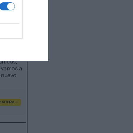
amblea
queremos
an
ciativas y
erca de un
registraba
ciones
écnicos,
s vamos a
l nuevo
R AHORA