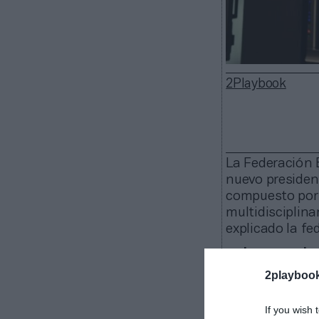
2Playbook
La Federación E
nuevo president
compuesto por 
multidisciplina
explicado la f
La nueva ju
estará compues
2playboo
(vicepresidente
García (vocal d
If you wish 
Deportistas y 