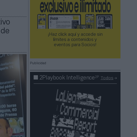
ivo
 de
¡Haz click aquí y accede sin
límites a contenidos y
eventos para Socios!​​​​​​​
Publicidad
2P
2Playbook Intelligence
Todos