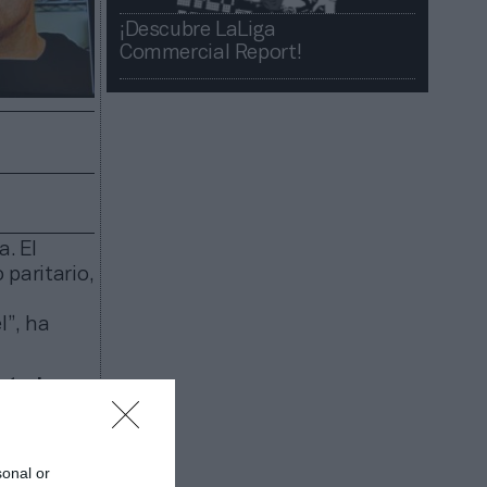
¡Descubre LaLiga
Commercial Report!​​
. El
paritario,
l”, ha
terior,
cía
ón Oliva
vocal de
sonal or
cal de