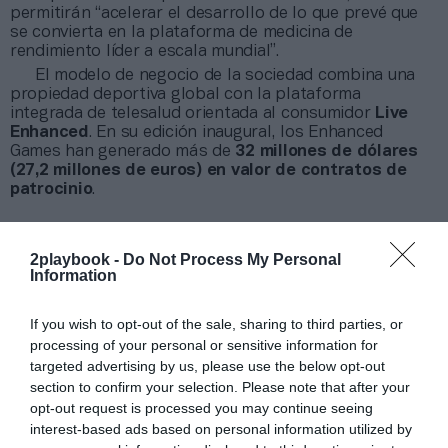
permitirán “acelerar el desarrollo de lo que prevé que
se convierta en la plataforma de medicina de
rendimiento líder a escala mundial”.
El modelo de negocio de la sociedad combina una
propiedad deportiva global con la plataforma
integrada de telesalud orientada al consumidor
Live
Enhanced
. En su edición inaugural, los Enhanced
Games han generado más de
32 millones de dólares
(27,2 millones de euros) en valor de contratos de
patrocinio
.
Sobre Intelligence 2P
2playbook -
Do Not Process My Personal
Information
Intelligence 2P
es la unidad de estrategia e
inteligencia de mercado de 2Playbook, cuya plataforma
de datos monitoriza en tiempo real el negocio de 60
If you wish to opt-out of the sale, sharing to third parties, or
clubes de LaLiga, Liga F y Primera Federación; 200
processing of your personal or sensitive information for
clubes de ligas europeas; 22 clubes de ACB y Primera
targeted advertising by us, please use the below opt-out
FEB.
section to confirm your selection. Please note that after your
La plataforma de datos monitoriza más de 34.000
opt-out request is processed you may continue seeing
contratos de patrocinio, de los que 25.000
interest-based ads based on personal information utilized by
corresponden al mercado español y más de 8.000 a