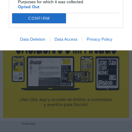
Purposes for which it was collected.
2P
2Playbook Club
Opted Out
CONFIRM
Data Deletion
Data Access
Privacy Policy
¡Haz click aquí y accede sin límites a contenidos
y eventos para Socios!​​​​​​​
Publicidad