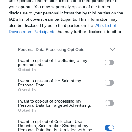
us or personal information disclosed to third parties prior to
propiedades deportivas y competiciones internacionales,
segmentados por competición, tipología de activos,
your opt-out. You may separately opt-out of the further
marcas, categorías de producto y valor económico
disclosure of your personal information by third parties on the
aproximado de cada acuerdo. Si quieres más
IAB’s list of downstream participants. This information may
información, contacta con nosotros
also be disclosed by us to third parties on the
IAB’s List of
en
intelligence@2playbook.com
.
Downstream Participants
that may further disclose it to other
third parties.
Añadir
2Playbook
como fuente preferida de Google
de forma gratuita
Personal Data Processing Opt Outs
Mantente informado con las últimas noticias de actualidad.
ACTIVAR AHORA
I want to opt-out of the Sharing of my
personal data.
Opted In
I want to opt-out of the Sale of my
Compartir
Personal Data.
Opted In
Imprimir
I want to opt-out of processing my
Personal Data for Targeted Advertising.
Opted In
Publicidad
I want to opt-out of Collection, Use,
Retention, Sale, and/or Sharing of my
Personal Data that Is Unrelated with the