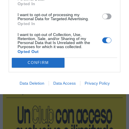
Opted In
Compartir
I want to opt-out of processing my
Personal Data for Targeted Advertising.
Imprimir
Opted In
I want to opt-out of Collection, Use,
Índex
2P
Retention, Sale, and/or Sharing of my
Personal Data that Is Unrelated with the
Purposes for which it was collected.
FEB
Opted Out
CONFIRM
Publicidad
Data Deletion
Data Access
Privacy Policy
2P
2Playbook Club