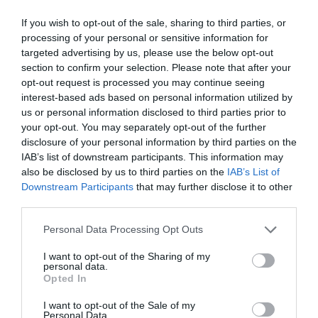
selecciones es uno de los cuatro pilares marcados por
Garbajosa en su reelección. “Es lo que nos da prestigio
If you wish to opt-out of the sale, sharing to third parties, or
internacional y, más importante, lo que nos permite
processing of your personal or sensitive information for
mover el avispero nacional en términos de visibilidad y
targeted advertising by us, please use the below opt-out
de licencias”, indicaba recientemente el presidente a
section to confirm your selection. Please note that after your
este medio. Las otras tres grandes áreas de trabajo
opt-out request is processed you may continue seeing
son la digitalización de todo el ámbito federativo y sus
interest-based ads based on personal information utilized by
competiciones, potenciar la modalidad 3x3, y acelerar
us or personal information disclosed to third parties prior to
el crecimiento de las ligas domésticas.
your opt-out. You may separately opt-out of the further
“Hemos sido valientes y ambiciosos, y lo mejor de
disclosure of your personal information by third parties on the
todo es que nos ha salido bien. Porque cuando llovían
IAB’s list of downstream participants. This information may
las desgracias y todo parecía imposible, podíamos
habernos arrugado, asumir la fatalidad con resignación
also be disclosed by us to third parties on the
IAB’s List of
y entrar en
shock
, pero no hicimos eso, todos juntos
Downstream Participants
that may further disclose it to other
hemos apretado los dientes y hemos sacado esto
third parties.
adelante y con nota”, ha apostillado Garbajosa.
Personal Data Processing Opt Outs
Añadir
2Playbook
como fuente preferida de Google
I want to opt-out of the Sharing of my
de forma gratuita
personal data.
Mantente informado con las últimas noticias de actualidad.
Opted In
ACTIVAR AHORA
I want to opt-out of the Sale of my
Personal Data.