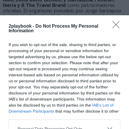
Nike, como socio técnico, y Santalucía, Finisher,
Iberia y B The Travel Brand
como patrocinadores
oficiales. El organismo presidido por Jorge Garbajosa
también
ha firmado a Kellogg’s como proveedor
, una
condición que también tienen Quironsalud, Renfe,
2playbook -
Do Not Process My Personal
Correos y Molten.
Information
Añadir
2Playbook
como fuente preferida de Google
If you wish to opt-out of the sale, sharing to third parties, or
de forma gratuita
processing of your personal or sensitive information for
Mantente informado con las últimas noticias de actualidad.
targeted advertising by us, please use the below opt-out
ACTIVAR AHORA
section to confirm your selection. Please note that after your
opt-out request is processed you may continue seeing
interest-based ads based on personal information utilized by
Compartir
us or personal information disclosed to third parties prior to
your opt-out. You may separately opt-out of the further
Imprimir
disclosure of your personal information by third parties on the
IAB’s list of downstream participants. This information may
also be disclosed by us to third parties on the
IAB’s List of
Índex
2P
Downstream Participants
that may further disclose it to other
third parties.
FEB
Personal Data Processing Opt Outs