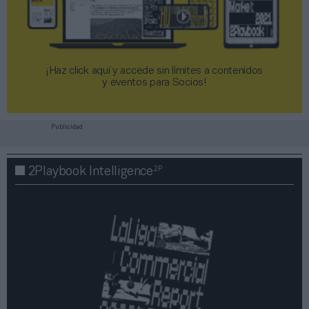
¡Haz click aquí y accede sin límites a contenidos
y eventos para Socios!​​​​​​​
Publicidad
2P
2Playbook Intelligence