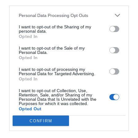
third parties.
diez impactos correspondieron a medios locales, y un
36,2%
se produjo en entornos digitales.
Personal Data Processing Opt Outs
En el plano ambiental, la final implicó la
participación de
270 personas voluntarias
y 11
I want to opt-out of the Sharing of my
entidades sociales de Bizkaia, así como un
sistema de
personal data.
movilidad sostenible
que priorizó los desplazamientos
Opted In
a pie dentro de Bilbao y el uso del
transporte público
,
con la colaboración de
Bizkaibus, Metro Bilbao y
I want to opt-out of the Sale of my
Personal Data.
Euskotren
. Además, el 58,41% de los residuos
Opted In
recogidos se separaron, principalmente papel y cartón.
I want to opt-out of processing my
Personal Data for Targeted Advertising.
Relacionado
Opted In
San Mamés volverá a acoger la final de la Champions de
rugby en 2026
I want to opt-out of Collection, Use,
Retention, Sale, and/or Sharing of my
Personal Data that Is Unrelated with the
Purposes for which it was collected.
La cita también dejó
oportunidades de mejora
,
Opted Out
como el
coste de la estancia
y la
falta de
aparcamiento
, mencionadas por el
29,6% y el 11,4%
CONFIRM
de las personas encuestadas, respectivamente.
El informe sitúa el evento como un
motor de
proyección turística
. Las motivaciones principales de