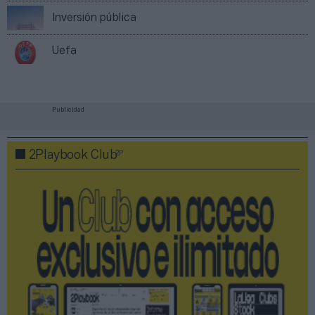
Inversión pública
Uefa
Publicidad
2P
2Playbook Club