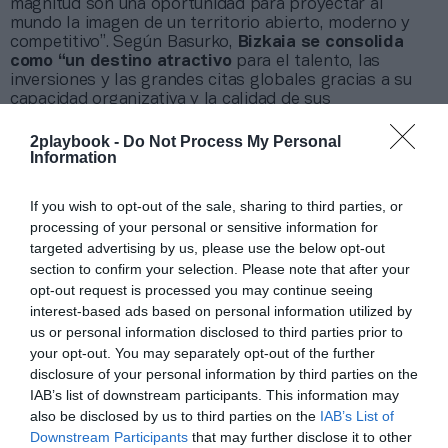
magnitud son una oportunidad para proyectar al
mundo la imagen de un territorio abierto, moderno y
competitivo”. Según Basurko,
Bizkaia se consolida
como “un destino atractivo
para el talento, las
inversiones y las grandes citas globales gracias a su
capacidad organizativa y la calidad de sus
infraestructuras”.
2playbook -
Do Not Process My Personal
La concejala de desarrollo económico, comercio,
Information
empleo y turismo del Ayuntamiento de Bilbao,
Kontxi
Claver
, ha puesto en valor la elevada satisfacción de
las personas asistentes: “La muy positiva valoración
If you wish to opt-out of the sale, sharing to third parties, or
refleja la excelencia organizativa y la capacidad de
processing of your personal or sensitive information for
movilizar a 86.000 personas en nuestra ciudad.
targeted advertising by us, please use the below opt-out
Organizar bien significa proyectar Bilbao al mundo
,
section to confirm your selection. Please note that after your
generar impacto económico, impulsar el turismo y
opt-out request is processed you may continue seeing
fortalecer nuestra identidad”.
interest-based ads based on personal information utilized by
us or personal information disclosed to third parties prior to
El impacto mediático: casi 7.000 menciones
your opt-out. You may separately opt-out of the further
El estudio también destaca el
impacto mediático
disclosure of your personal information by third parties on the
del evento, que entre el 1 de enero y el 24 de mayo de
IAB’s list of downstream participants. This information may
2025 generó
6.720 menciones
en prensa, radio,
also be disclosed by us to third parties on the
IAB’s List of
televisión y redes sociales, con un
valor económico
Downstream Participants
that may further disclose it to other
equivalente a 34 millones de euros
. Cuatro de cada