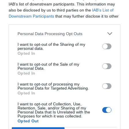
IAB’s list of downstream participants. This information may
also be disclosed by us to third parties on the
IAB’s List of
Downstream Participants
that may further disclose it to other
Compartir
third parties.
Imprimir
Personal Data Processing Opt Outs
I want to opt-out of the Sharing of my
Índex
2P
personal data.
Opted In
CF Fuenlabrada
I want to opt-out of the Sale of my
Personal Data.
Opted In
I want to opt-out of processing my
Publicidad
Personal Data for Targeted Advertising.
Opted In
2P
2Playbook Club
I want to opt-out of Collection, Use,
Retention, Sale, and/or Sharing of my
Personal Data that Is Unrelated with the
Purposes for which it was collected.
Opted Out