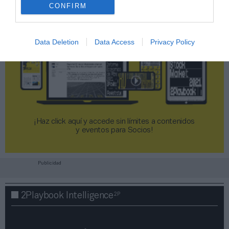
CONFIRM
Data Deletion
Data Access
Privacy Policy
¡Haz click aquí y accede sin límites a contenidos
y eventos para Socios!​​​​​​​
Publicidad
2P
2Playbook Intelligence