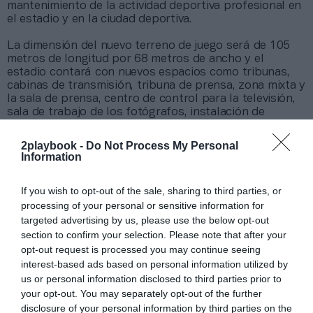
mantenimiento de la actividad deportiva profesional en
el estadio y en la ciudad deportiva.
La dimensión del nuevo terreno de juego será de 105
metros de longitud por 68 metros de ancho y el
estadio contará con nuevos espacios como tribunas,
cabinas de transmisión, tribuna de prensa, zona mixta y
la sala de prensa, centro de control para la televisión,
sala de trabajo de los fotógrafos, instalación de
telecomunicación, servicios hosteleros, control de
accesos y área de control de seguridad.
2playbook -
Do Not Process My Personal
Information
Todas las zonas de la tribuna estarán cubiertas.
Además,
la obra incluye un nuevo sistema de
If you wish to opt-out of the sale, sharing to third parties, or
iluminación que permita la competición deportiva en
horario nocturno
, así como su retrasmisión por
processing of your personal or sensitive information for
televisión de acuerdo los requerimientos técnicos de la
targeted advertising by us, please use the below opt-out
Rfef y LaLiga.
section to confirm your selection. Please note that after your
opt-out request is processed you may continue seeing
Añadir
2Playbook
como fuente preferida de Google
interest-based ads based on personal information utilized by
de forma gratuita
us or personal information disclosed to third parties prior to
Mantente informado con las últimas noticias de actualidad.
your opt-out. You may separately opt-out of the further
ACTIVAR AHORA
disclosure of your personal information by third parties on the