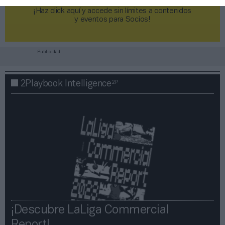
¡Haz click aquí y accede sin límites a contenidos
y eventos para Socios!​​​​​​​
Publicidad
2P
2Playbook Intelligence
¡Descubre LaLiga Commercial
Report!​​