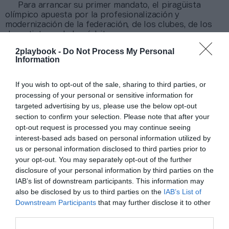
Para arrancar su primer mandato, el piragüista
olímpico apuesta por la profesionalización y
modernización de la federación, de los clubes, de los
deportistas y de los árbitros.
2playbook -
Do Not Process My Personal
Añadir
2Playbook
como fuente preferida de Google
Information
de forma gratuita
Mantente informado con las últimas noticias de actualidad.
If you wish to opt-out of the sale, sharing to third parties, or
ACTIVAR AHORA
processing of your personal or sensitive information for
targeted advertising by us, please use the below opt-out
section to confirm your selection. Please note that after your
Compartir
opt-out request is processed you may continue seeing
interest-based ads based on personal information utilized by
Imprimir
us or personal information disclosed to third parties prior to
your opt-out. You may separately opt-out of the further
disclosure of your personal information by third parties on the
Índex
2P
IAB’s list of downstream participants. This information may
also be disclosed by us to third parties on the
IAB’s List of
Federaciones
Downstream Participants
that may further disclose it to other
third parties.
Nombramiento