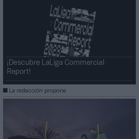
¡Descubre LaLiga Commercial
Report!​​
La redacción propone