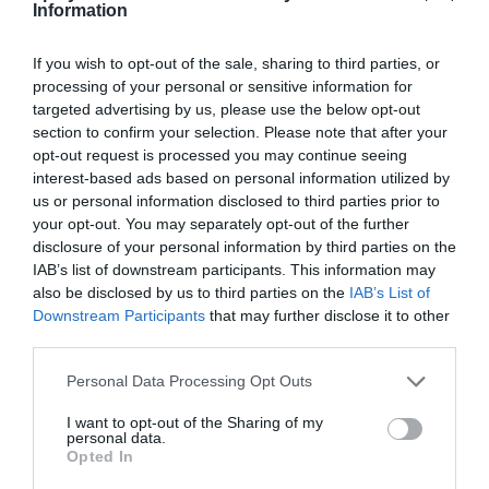
Information
capital española.
If you wish to opt-out of the sale, sharing to third parties, or
Añadir
2Playbook
como fuente preferida de Google
processing of your personal or sensitive information for
de forma gratuita
Mantente informado con las últimas noticias de actualidad.
targeted advertising by us, please use the below opt-out
ACTIVAR AHORA
section to confirm your selection. Please note that after your
opt-out request is processed you may continue seeing
interest-based ads based on personal information utilized by
us or personal information disclosed to third parties prior to
Compartir
your opt-out. You may separately opt-out of the further
disclosure of your personal information by third parties on the
Imprimir
IAB’s list of downstream participants. This information may
also be disclosed by us to third parties on the
IAB’s List of
Downstream Participants
that may further disclose it to other
third parties.
Publicidad
Personal Data Processing Opt Outs
2P
2Playbook Club
I want to opt-out of the Sharing of my
personal data.
Opted In