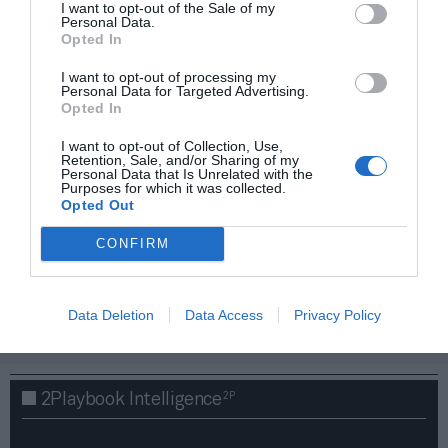
I want to opt-out of the Sale of my
Personal Data.
Opted In
I want to opt-out of processing my
Personal Data for Targeted Advertising.
Opted In
I want to opt-out of Collection, Use,
Retention, Sale, and/or Sharing of my
Personal Data that Is Unrelated with the
Purposes for which it was collected.
Opted Out
CONFIRM
¡Haz click aquí y accede sin límites a contenidos
y eventos para Socios!​​​​​​​
Data Deletion
Data Access
Privacy Policy
Publicidad
2P
2Playbook Intelligence