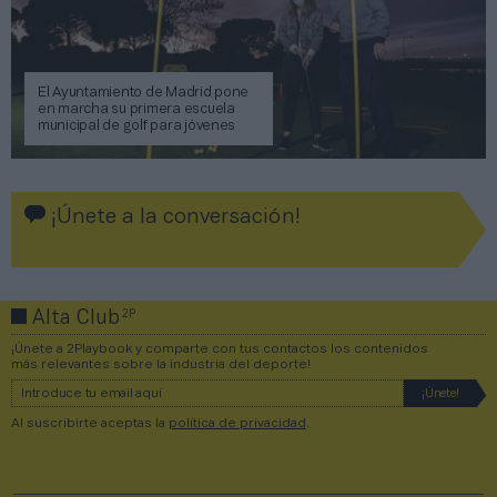
El Ayuntamiento de Madrid pone
en marcha su primera escuela
municipal de golf para jóvenes
¡Únete a la conversación!
2P
Alta Club
¡Únete a 2Playbook y comparte con tus contactos los contenidos
más relevantes sobre la industria del deporte!
Al suscribirte aceptas la
política de privacidad
.