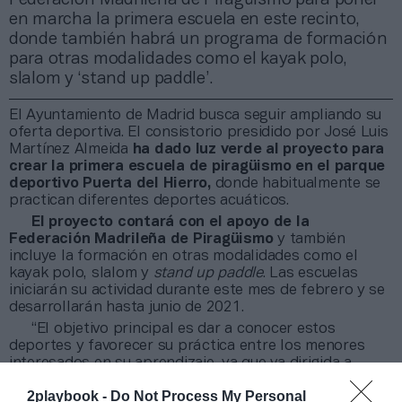
en marcha la primera escuela en este recinto,
donde también habrá un programa de formación
para otras modalidades como el kayak polo,
slalom y ‘stand up paddle’.
El Ayuntamiento de Madrid busca seguir ampliando su
oferta deportiva. El consistorio presidido por José Luis
Martínez Almeida
ha dado luz verde al proyecto para
crear la primera escuela de piragüismo en el parque
deportivo Puerta del Hierro,
donde habitualmente se
practican diferentes deportes acuáticos.
El proyecto contará con el apoyo de la
Federación Madrileña de Piragüismo
y también
incluye la formación en otras modalidades como el
kayak polo, slalom y
stand up paddle
. Las escuelas
iniciarán su actividad durante este mes de febrero y se
desarrollarán hasta junio de 2021.
“El objetivo principal es dar a conocer estos
deportes y favorecer su práctica entre los menores
interesados en su aprendizaje, ya que va dirigida a
niños de entre 6 y 16 años”, ha destacado Sofía
2playbook -
Do Not Process My Personal
Miranda, concejala de deporte del Ayuntamiento de la