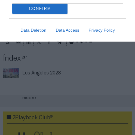
Mantente informado con las últimas noticias de actualidad.
ACTIVAR AHORA
CONFIRM
Compartir
Data Deletion
Data Access
Privacy Policy
Imprimir
Índex
2P
Los Ángeles 2028
Publicidad
2P
2Playbook Club