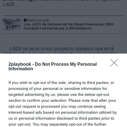
LA28.
Relacionado
Los JJOO de Invierno de los Alpes Franceses 2030
licitarán contratos por 2.400 millones
LA28 no es el único proyecto olímpico que está
trabajando para dejar un impacto en el territorio. De
hecho, hace pocas semanas se desveló que el comité
2playbook -
Do Not Process My Personal
organizador de Alpes Franceses 2030, de los Juegos
Information
Olímpicos de Invierno,
licitará proyectos y compras
por hasta 2.400 millones de euros
. Este volumen de
contratación se ejecutará entre el comité organizador y
If you wish to opt-out of the sale, sharing to third parties, or
Solideo para el desarrollo de infraestructuras y
processing of your personal or sensitive information for
servicios vinculados al evento. La estrategia de
targeted advertising by us, please use the below opt-out
aprovisionamiento prioriza la adjudicación de más de la
section to confirm your selection. Please note that after your
mitad de los
contratos a pymes de las regiones de
opt-out request is processed you may continue seeing
Provenza-Alpes-Costa Azul y Auvernia-Ródano-
interest-based ads based on personal information utilized by
Alpes.
us or personal information disclosed to third parties prior to
La entidad ha lanzado la plataforma Marchés 2030,
your opt-out. You may separately opt-out of the further
que centraliza el acceso a los contratos públicos para