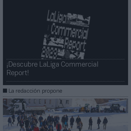
¡Descubre LaLiga Commercial
Report!​​
La redacción propone