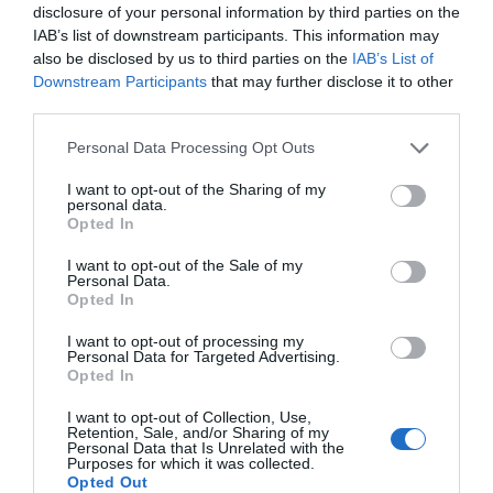
disclosure of your personal information by third parties on the
garantizar la transparencia en el proceso.
Los
IAB’s list of downstream participants. This information may
criterios de sostenibilidad y el impacto social
also be disclosed by us to third parties on the
IAB’s List of
representarán, como mínimo, el 20% de la valoración
en las licitaciones.
El plan busca reducir la huella de
Downstream Participants
that may further disclose it to other
carbono mediante soluciones de reutilización y
third parties.
estándares ambientales estrictos.
Personal Data Processing Opt Outs
I want to opt-out of the Sharing of my
Sobre Intelligence 2P
personal data.
Intelligence 2P
es la unidad de estrategia e
Opted In
inteligencia de mercado de 2Playbook, cuya plataforma
de datos monitoriza más de 34.000 contratos de
I want to opt-out of the Sale of my
patrocinio, de los que 25.000 corresponden al mercado
Personal Data.
Opted In
español y más de 8.000 a propiedades deportivas y
competiciones internacionales, segmentados por
I want to opt-out of processing my
competición, tipología de activos, marcas, categorías de
Personal Data for Targeted Advertising.
producto y valor económico aproximado de cada
Opted In
acuerdo. Si quieres más información, contacta con
nosotros en intelligence@2playbook.com
I want to opt-out of Collection, Use,
Retention, Sale, and/or Sharing of my
Personal Data that Is Unrelated with the
Añadir
2Playbook
como fuente preferida de Google
Purposes for which it was collected.
de forma gratuita
Opted Out