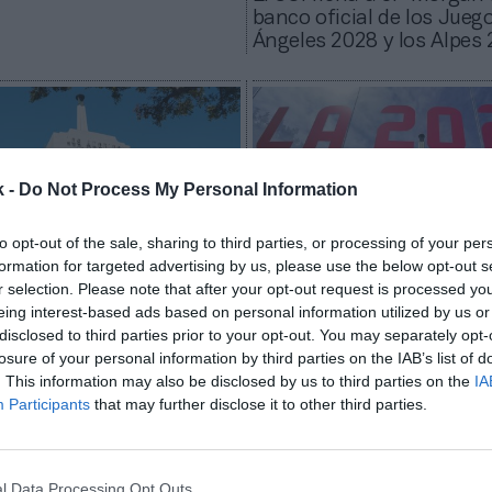
banco oficial de los Jueg
Ángeles 2028 y los Alpes
k -
Do Not Process My Personal Information
to opt-out of the sale, sharing to third parties, or processing of your per
formation for targeted advertising by us, please use the below opt-out s
r selection. Please note that after your opt-out request is processed y
eing interest-based ads based on personal information utilized by us or
Pol Martí
disclosed to third parties prior to your opt-out. You may separately opt-
les 2028 vende más de 4
Los Ángeles 2028 firma a 
losure of your personal information by third parties on the IAB’s list of
de entradas con precios
anillos inteligentes de O
. This information may also be disclosed by us to third parties on the
IA
o de 100 dólares
nuevo patrocinador
Participants
that may further disclose it to other third parties.
l Data Processing Opt Outs