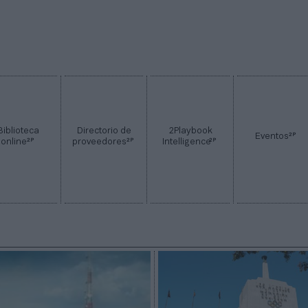
Biblioteca
Directorio de
2Playbook
2P
Eventos
2P
2P
2P
online
proveedores
Intelligence