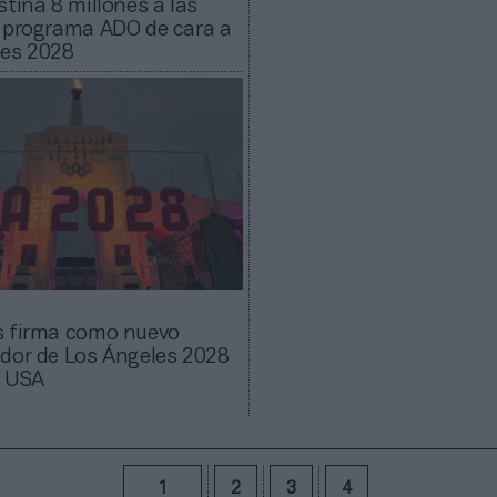
stina 8 millones a las
 programa ADO de cara a
les 2028
s firma como nuevo
dor de Los Ángeles 2028
m USA
1
2
3
4