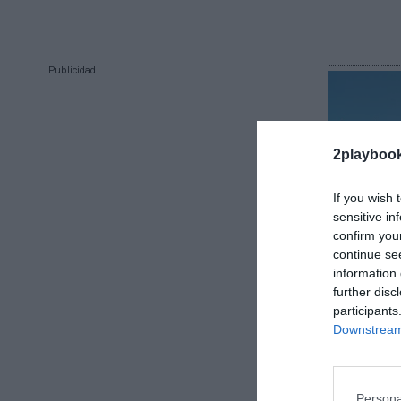
Publicidad
2playboo
If you wish 
sensitive in
confirm you
continue se
2Playbook
information 
Los Ánge
further disc
millones 
participants
por debaj
Downstream 
Persona