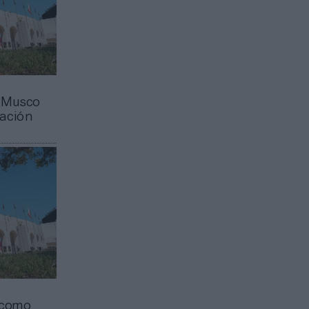
a Musco
nación
 como