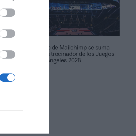
2Playbook
 Korn
El dueño de Mailchimp se suma
de los
como patrocinador de los Juegos
de Los Ángeles 2028