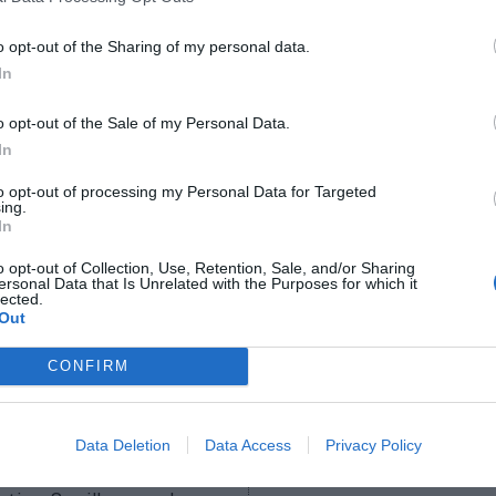
o opt-out of the Sharing of my personal data.
In
o opt-out of the Sale of my Personal Data.
2Playbook
In
riza a las pymes locales y
Los Ángeles 2028 ficha a
to opt-out of processing my Personal Data for Targeted
 el 75% de su gasto en
Ferry como patrocinador 
ing.
a Los Ángeles
Juegos Olímpicos
In
o opt-out of Collection, Use, Retention, Sale, and/or Sharing
ersonal Data that Is Unrelated with the Purposes for which it
lected.
Out
CONFIRM
Data Deletion
Data Access
Privacy Policy