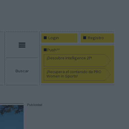
Login
Registro
Menú
2P
Push
¡Descubre Intelligence 2P!
Buscar
¡Recupera el contenido de PRO
Women in Sports!
Publicidad