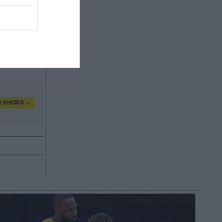
ado de
ratos de
ás de
ías de
s más
.
R AHORA