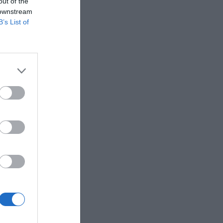
out of the
 downstream
B’s List of
BA en 2025
ctura
,
orno,
arca y su
rlos más y
urado