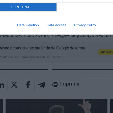
 2P
es la unidad de estrategia e inteligencia de merc
a plataforma de datos monitoriza más de 34.000 cont
CONFIRM
 los que 25.000 corresponden al mercado español y m
dades deportivas y competiciones internacionales,
 competición, tipología de activos, marcas, categor
Data Deletion
Data Access
Privacy Policy
or económico aproximado de cada acuerdo. Si quiere
ontacta con nosotros en
intelligence@2playbook.com
aybook
como fuente preferida de Google de forma
ACTIVA
mado con las últimas noticias de actualidad.
Imprimir