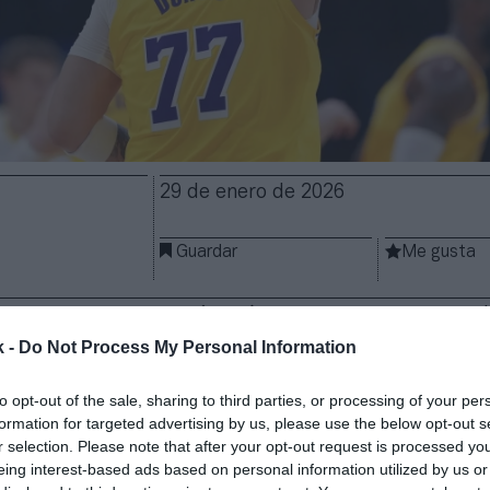
29 de enero de 2026
Guardar
Me gusta
iere tener una relación más directa con sus fans
.
a aliado con Shopify para lanzar su
plataforma prop
k -
Do Not Process My Personal Information
A través de
77X
, el jugador de
Los Angeles Lakers
ofr
os y
eventos hasta
contenidos
exclusivos
para su c
to opt-out of the sale, sharing to third parties, or processing of your per
formation for targeted advertising by us, please use the below opt-out s
rma
tendrá un
fan pass
, por el que habrá una membre
r selection. Please note that after your opt-out request is processed y
 ecosistema desarrollado por Doncic y Shopify, que 
eing interest-based ads based on personal information utilized by us or
 socio tecnológico de la nueva compañía del deportis