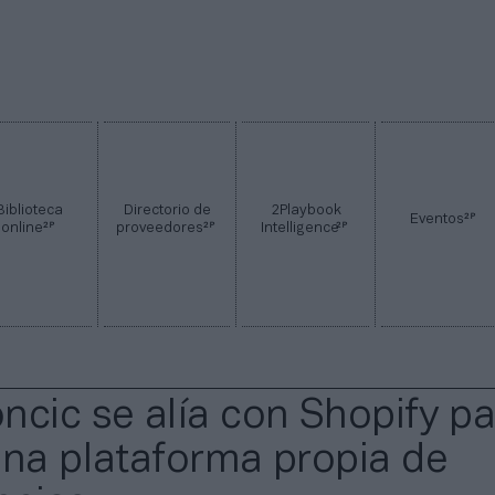
Biblioteca
Directorio de
2Playbook
2P
Eventos
2P
2P
2P
online
proveedores
Intelligence
ncic se alía con Shopify p
una plataforma propia de