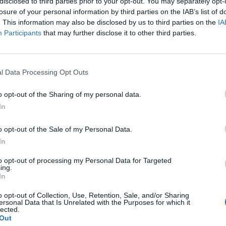
disclosed to third parties prior to your opt-out. You may separately opt-
losure of your personal information by third parties on the IAB’s list of
. This information may also be disclosed by us to third parties on the
IA
onado
Participants
that may further disclose it to other third parties.
rs capitalizan el ‘boom’ Dončić: su camiseta es la más vendida de la N
l Data Processing Opt Outs
la en un comunicado, Shopify aportará la infraestru
o opt-out of the Sharing of my personal data.
a
escalar el ecosistema de 77X
, integrando comercio
In
n vivo y contenidos digitales dentro de un mismo ent
a visión del jugador de mantener el control de su m
o opt-out of the Sale of my Personal Data.
In
o son todo para mí
. Con 77X y
fan pass
quiero acerca
tunidad de
crear y construir esto conmigo”
, ha aseg
to opt-out of processing my Personal Data for Targeted
ing.
In
o opt-out of Collection, Use, Retention, Sale, and/or Sharing
ersonal Data that Is Unrelated with the Purposes for which it
lected.
ligence 2P
Out