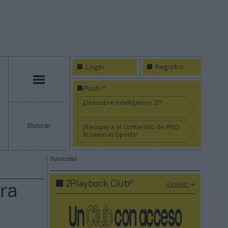
Login
Registro
Menú
2P
Push
¡Descubre Intelligence 2P!
Buscar
¡Recupera el contenido de PRO
Women in Sports!
Publicidad
2P
2Playbook Club
¡Únete!
ara