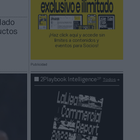
lado
uctos
¡Haz click aquí y accede sin
límites a contenidos y
eventos para Socios!​​​​​​​
Publicidad
2P
2Playbook Intelligence
Todos