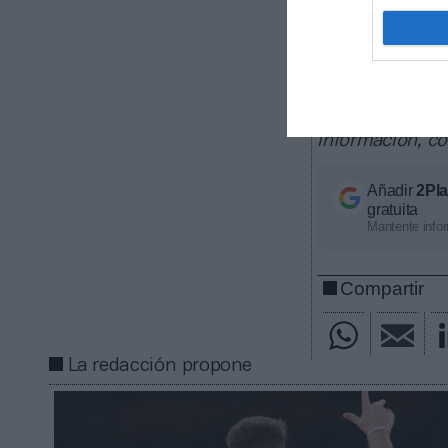
Intelligence
2Playbook, cuy
patrocinio, de
8.000 a propie
segmentados por
producto y val
información, c
Añadir
2Pl
gratuita
Mantente infor
Compartir
La redacción propone