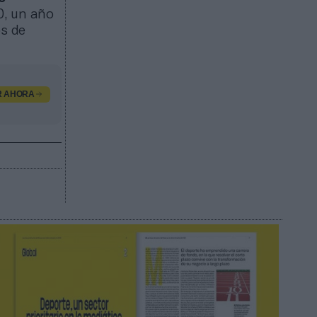
0, un año
os de
R AHORA