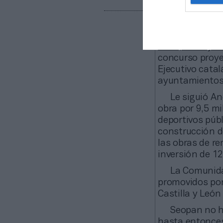
Tras la Com
Cataluña
, líde
2012, 2018 y 2
concurso proyec
Ejecutivo catal
ayuntamientos l
Le siguió An
obra por 9,5 m
deportivos públ
construcción d
las obras de r
inversión de 12
La Comunida
promovidos por
Castilla y León
Seopan no ha
hasta entonce