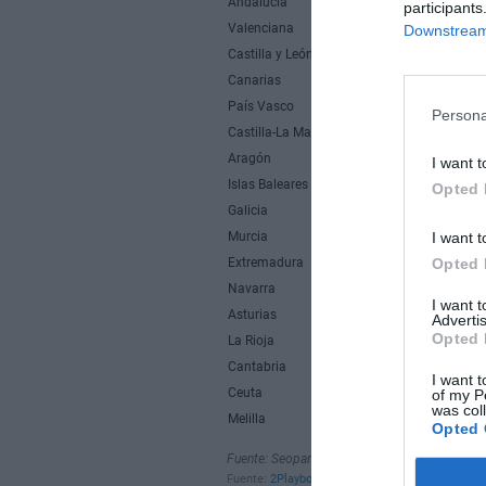
participants
Downstream 
Persona
I want t
Opted 
I want t
Opted 
I want 
Advertis
Opted 
I want t
of my P
was col
Opted 