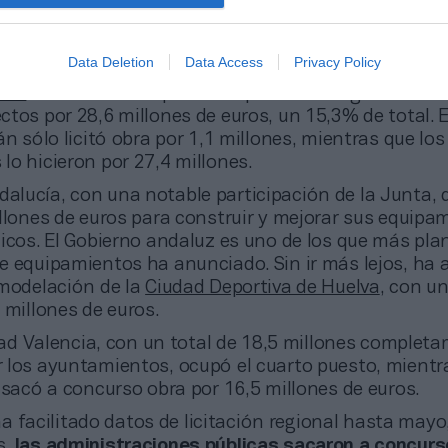
unidad de Madrid, la segunda región más activa f
Data Deletion
Data Access
Privacy Policy
r del ranking durante la última década,
con excepción
019
. En el territorio presidido por Pere Aragonès se 
tos por 28,6 millones de euros, un 15,3% de total. E
án sólo licitó obra por 1,1 millones, mientras que los
o hicieron por 27,4 millones.
dalucía, con una notable participación de la Junta, q
illones de euros para construir y mejorar sus equipa
icos. El Gobierno andaluz es uno de los que más pla
e equipamientos ha anunciado. Sin ir más lejos, ha 
emodelación de la
Ciudad Deportiva de Huelva
, con u
 millones de euros.
d Valencia, con un total de 18,5 millones complet
 los ayuntamientos, ocupó el cuarto puesto, mientr
 sacó a concurso obra por 16,5 millones de euros.
 facilitado datos de licitación regional hasta mayo,
s,
las administraciones públicas sacaron a concurs