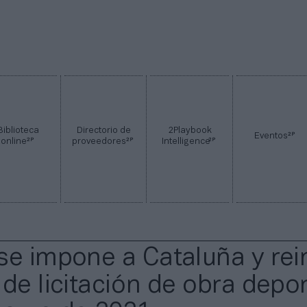
Biblioteca
Directorio de
2Playbook
2P
Eventos
2P
2P
2P
online
proveedores
Intelligence
se impone a Cataluña y rei
 de licitación de obra depor