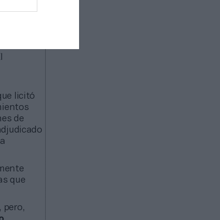
ue
 de en
sacaron a
l
ue licitó
mientos
nes de
adjudicado
na
amente
as que
 pero,
o