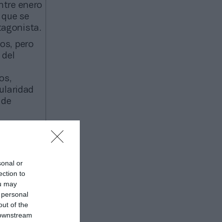
ntre enero
 que se
tagonista.
os, pero
 del
os,
ularidad
 de
los
sonal or
ection to
ou may
 personal
out of the
 downstream