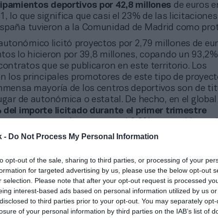
ipamientos deportivos por 42,8 millones
de euros e
, lo que significa que casi el 23% de las licitaciones
spaña tuvieron a la Comunidad de Madrid como pro
autonómico licitó proyectos por 2,79 millones de eur
tos lo hicieron por 39,8 millones, copando un 93,2%
contratos que se publicaron en este territorio. Los
n los principales promotores de este tipo de proyect
inmensa mayoría de los centros deportivos son de tit
ugar de autonómica o estatal. De hecho, en el global
 del importe licitado durante el primer trimestre
 la administración local
, por el 8,8% promovido por 
nómicos. El Estado apenas representó un 0,2%.
k -
Do Not Process My Personal Information
to opt-out of the sale, sharing to third parties, or processing of your per
formation for targeted advertising by us, please use the below opt-out s
r selection. Please note that after your opt-out request is processed y
eing interest-based ads based on personal information utilized by us or
disclosed to third parties prior to your opt-out. You may separately opt-
losure of your personal information by third parties on the IAB’s list of