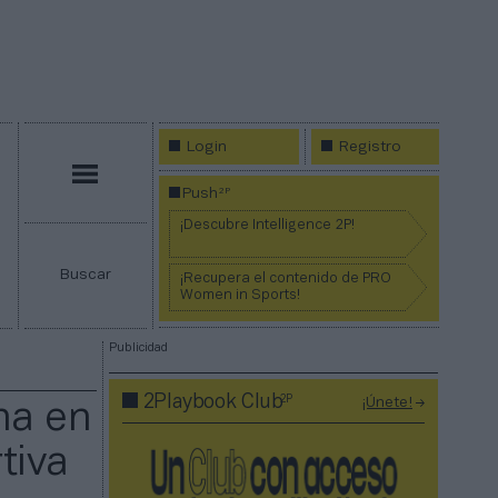
Login
Registro
Menú
2P
Push
¡Descubre Intelligence 2P!
Buscar
¡Recupera el contenido de PRO
Women in Sports!
Publicidad
2P
2Playbook Club
¡Únete!
na en
tiva