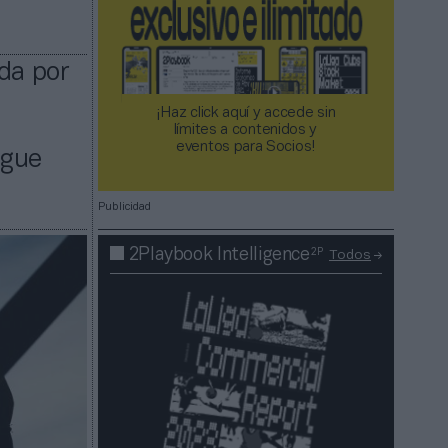
da por
¡Haz click aquí y accede sin
límites a contenidos y
eventos para Socios!​​​​​​​
igue
Publicidad
2P
2Playbook Intelligence
Todos