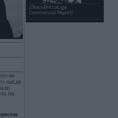
¡Descubre LaLiga
Commercial Report!​​
ción de
ón,
que se
ía en
nta las
royectos