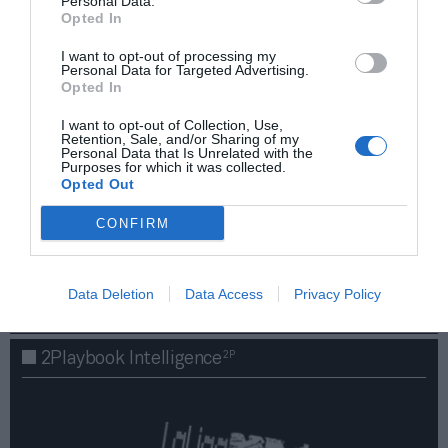
Personal Data.
Opted In
I want to opt-out of processing my
Personal Data for Targeted Advertising.
Opted In
I want to opt-out of Collection, Use,
Retention, Sale, and/or Sharing of my
Personal Data that Is Unrelated with the
Purposes for which it was collected.
Opted Out
¡Haz click aquí y accede sin límites a contenidos
CONFIRM
y eventos para Socios!​​​​​​​
Data Deletion
Data Access
Privacy Policy
Publicidad
2P
2Playbook Intelligence