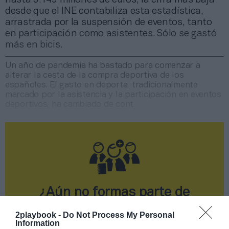
desde que el INE contabiliza esta estadística,
arrastrada por la suspensión de eventos, tanto
en participación como asistentes. Sólo se gastó
más en bicis.
Un año de pandemia ha bastado para comenzar a
alterar la cesta de la compra deportiva de los
españoles. El gasto en deporte, tradicionalmente
marcado por la asistencia y la participación en eventos
deportivos, ha cambiado de cont
¿Aún no formas parte de
2Playbook Club?
2playbook -
Do Not Process My Personal
Information
¡Hazte Socio para acceder a este contenido