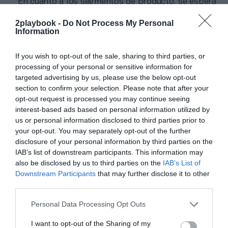
En cuanto a los segmentos de producto, se espera
que los productos de reconstrucción corporal
(productos de reparación de fracturas y ligamentos,
2playbook -
Do Not Process My Personal
Information
dispositivos de artroscopia, implantes, prótesis…)
continúe representando la mayor parte del mercado de
productos de medicina deportiva, tal y como ya sucedió
If you wish to opt-out of the sale, sharing to third parties, or
en 2019.
processing of your personal or sensitive information for
targeted advertising by us, please use the below opt-out
Añadir
2Playbook
como fuente preferida de Google
section to confirm your selection. Please note that after your
de forma gratuita
opt-out request is processed you may continue seeing
Mantente informado con las últimas noticias de actualidad.
interest-based ads based on personal information utilized by
ACTIVAR AHORA
us or personal information disclosed to third parties prior to
your opt-out. You may separately opt-out of the further
disclosure of your personal information by third parties on the
Compartir
IAB’s list of downstream participants. This information may
also be disclosed by us to third parties on the
IAB’s List of
Imprimir
Downstream Participants
that may further disclose it to other
third parties.
Personal Data Processing Opt Outs
Publicidad
I want to opt-out of the Sharing of my