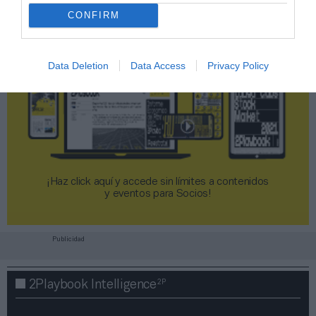
CONFIRM
Data Deletion
Data Access
Privacy Policy
¡Haz click aquí y accede sin límites a contenidos
y eventos para Socios!​​​​​​​
Publicidad
2P
2Playbook Intelligence