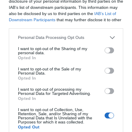
disclosure of your personal information by third parties on the
para el sector durante los próximos años.
IAB’s list of downstream participants. This information may
also be disclosed by us to third parties on the
IAB’s List of
Añadir
2Playbook
como fuente preferida de Google
Downstream Participants
that may further disclose it to other
de forma gratuita
third parties.
Mantente informado con las últimas noticias de actualidad.
ACTIVAR AHORA
Personal Data Processing Opt Outs
I want to opt-out of the Sharing of my
personal data.
Opted In
Compartir
I want to opt-out of the Sale of my
Imprimir
Personal Data.
Opted In
I want to opt-out of processing my
Publicidad
Personal Data for Targeted Advertising.
Opted In
I want to opt-out of Collection, Use,
2P
2Playbook Club
Retention, Sale, and/or Sharing of my
Personal Data that Is Unrelated with the
Purposes for which it was collected.
Opted Out