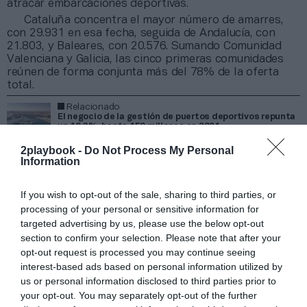
atracar embarcaciones deportivas.
Cataluña concentra el mayor número de amarres,
con 29.931 en esa fecha, seguida de Andalucía, con
21.803, y Baleares, con 20.576. Sumando Comunidad
Valenciana y Galicia, las cinco primeras comunidades
reúnen de forma conjunta más del 78% de la oferta
total.
Relacionado
El negocio de la gestión de puertos deportivos repunta
un 10,3%, hasta 150 millones en 2021
2playbook -
Do Not Process My Personal
Se estima que el 79% de los amarres son
Information
explotados por empresas privadas a través de
contratos de concesión
, mientras que el 21%
If you wish to opt-out of the sale, sharing to third parties, or
restante son gestionados directamente por entidades
processing of your personal or sensitive information for
autonómicas y autoridades portuarias titulares de los
targeted advertising by us, please use the below opt-out
puertos. Las diez primeras empresas privadas gestoras
section to confirm your selection. Please note that after your
de puertos deportivos concentraron en febrero de
2023 de forma conjunta el 13% de la capacidad total
opt-out request is processed you may continue seeing
de puntos de amarre.
interest-based ads based on personal information utilized by
Si bien a corto plazo se prevé una moderación del
us or personal information disclosed to third parties prior to
ritmo de crecimiento del negocio, el auge de las
your opt-out. You may separately opt-out of the further
actividades náuticas configura un escenario propicio