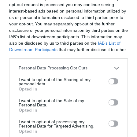
opt-out request is processed you may continue seeing
interest-based ads based on personal information utilized by
Añadir
2Playbook
como fuente preferida de Google
us or personal information disclosed to third parties prior to
de forma gratuita
your opt-out. You may separately opt-out of the further
Mantente informado con las últimas noticias de actualidad.
disclosure of your personal information by third parties on the
ACTIVAR AHORA
IAB’s list of downstream participants. This information may
also be disclosed by us to third parties on the
IAB’s List of
Downstream Participants
that may further disclose it to other
Compartir
third parties.
Imprimir
Personal Data Processing Opt Outs
I want to opt-out of the Sharing of my
Índex
2P
personal data.
Opted In
Grupo Baskonia-Alavés
I want to opt-out of the Sale of my
Personal Data.
Opted In
Inversión pública
I want to opt-out of processing my
Personal Data for Targeted Advertising.
Saski Baskonia
Opted In