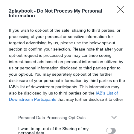
¡Hazte Socio o únete gratis como Simpatizante
para leer este contenido!
2playbook -
Do Not Process My Personal
Information
¡Suscríbete!
Inicia sesión
If you wish to opt-out of the sale, sharing to third parties, or
processing of your personal or sensitive information for
targeted advertising by us, please use the below opt-out
section to confirm your selection. Please note that after your
Compartir
opt-out request is processed you may continue seeing
interest-based ads based on personal information utilized by
Imprimir
us or personal information disclosed to third parties prior to
your opt-out. You may separately opt-out of the further
Índex
2P
disclosure of your personal information by third parties on the
IAB’s list of downstream participants. This information may
also be disclosed by us to third parties on the
IAB’s List of
PRO Women in Sports
Downstream Participants
that may further disclose it to other
third parties.
Personal Data Processing Opt Outs
Publicidad
I want to opt-out of the Sharing of my
personal data.