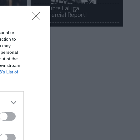
¡Descubre LaLiga
Commercial Report!​​
sonal or
ection to
ou may
 personal
out of the
 downstream
B’s List of
 que está
da de que