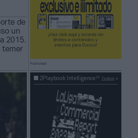
orte de
uso un
¡Haz click aquí y accede sin
a 2015.
límites a contenidos y
eventos para Socios!​​​​​​​
e temer
Publicidad
2P
2Playbook Intelligence
Todos