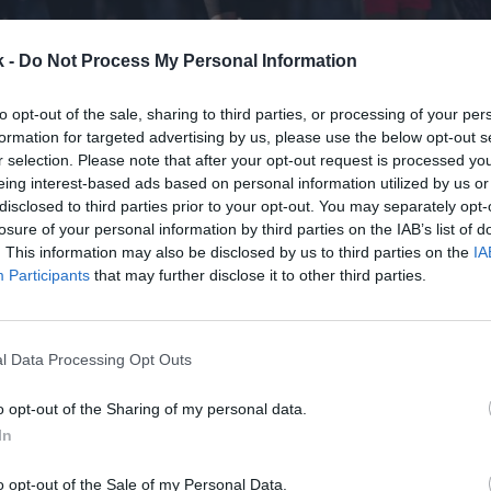
k -
Do Not Process My Personal Information
to opt-out of the sale, sharing to third parties, or processing of your per
formation for targeted advertising by us, please use the below opt-out s
r selection. Please note that after your opt-out request is processed y
eing interest-based ads based on personal information utilized by us or
22 de junio de 2021
disclosed to third parties prior to your opt-out. You may separately opt-
losure of your personal information by third parties on the IAB’s list of
. This information may also be disclosed by us to third parties on the
IA
Guardar
Me gusta
Participants
that may further disclose it to other third parties.
 traído consigo cambios en los hábitos de consumo
llegado para quedarse. En clave deportiva, no hay du
l Data Processing Opt Outs
o se ha alterado el modo en que las personas se ej
o opt-out of the Sharing of my personal data.
In
o opt-out of the Sale of my Personal Data.