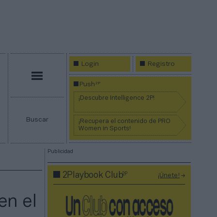
Login
Registro
Menú
2P
Push
¡Descubre Intelligence 2P!
Buscar
¡Recupera el contenido de PRO
Women in Sports!
Publicidad
2P
2Playbook Club
¡Únete!
en el