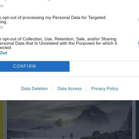
In
to opt-out of processing my Personal Data for Targeted
n no formas parte de 2Playbook Club
ing.
In
ocio o únete gratis como Simpatizante para leer este conteni
o opt-out of Collection, Use, Retention, Sale, and/or Sharing
¡Suscríbete!
Inicia sesión
ersonal Data that Is Unrelated with the Purposes for which it
lected.
Out
CONFIRM
Imprimir
Data Deletion
Data Access
Privacy Policy