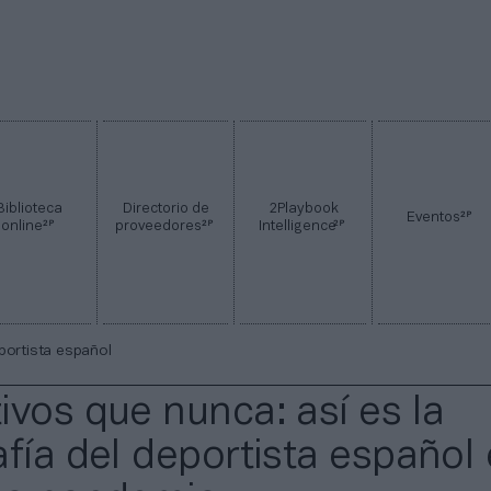
Biblioteca
Directorio de
2Playbook
2P
Eventos
2P
2P
2P
online
proveedores
Intelligence
eportista español
ivos que nunca: así es la
afía del deportista español 