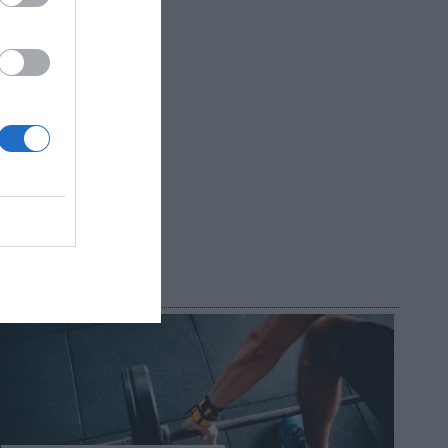
?
do!